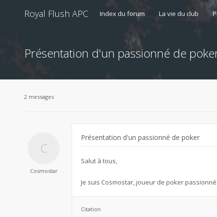
Royal Flush APC
Index du forum
La vie du club
P
Présentation d'un passionné de poke
2 messages
Présentation d'un passionné de poker
Salut à tous,
Cosmostar
Je suis Cosmostar, joueur de poker passionné d
Citation