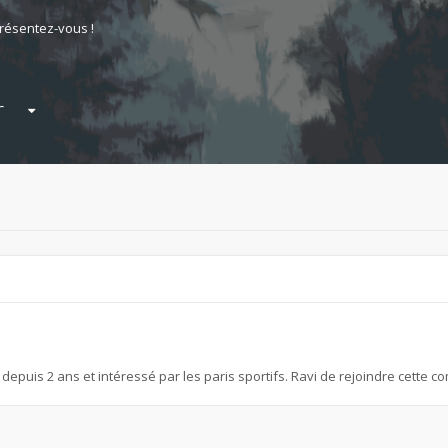
résentez-vous !
r
epuis 2 ans et intéressé par les paris sportifs. Ravi de rejoindre cette c