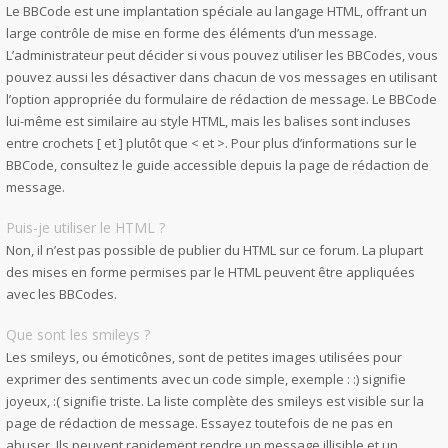
Le BBCode est une implantation spéciale au langage HTML, offrant un
large contrôle de mise en forme des éléments d’un message.
L’administrateur peut décider si vous pouvez utiliser les BBCodes, vous
pouvez aussi les désactiver dans chacun de vos messages en utilisant
l’option appropriée du formulaire de rédaction de message. Le BBCode
lui-même est similaire au style HTML, mais les balises sont incluses
entre crochets [ et ] plutôt que < et >. Pour plus d’informations sur le
BBCode, consultez le guide accessible depuis la page de rédaction de
message.
Puis-je utiliser le HTML ?
Non, il n’est pas possible de publier du HTML sur ce forum. La plupart
des mises en forme permises par le HTML peuvent être appliquées
avec les BBCodes.
Que sont les smileys ?
Les smileys, ou émoticônes, sont de petites images utilisées pour
exprimer des sentiments avec un code simple, exemple : :) signifie
joyeux, :( signifie triste. La liste complète des smileys est visible sur la
page de rédaction de message. Essayez toutefois de ne pas en
abuser. Ils peuvent rapidement rendre un message illisible et un