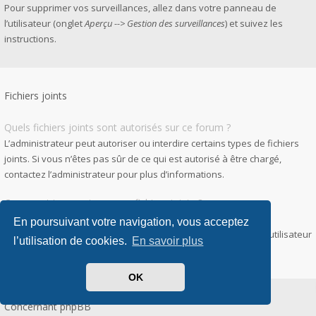
Pour supprimer vos surveillances, allez dans votre panneau de
l’utilisateur (onglet
Aperçu --> Gestion des surveillances
) et suivez les
instructions.
Fichiers joints
Quels fichiers joints sont autorisés sur ce forum ?
L’administrateur peut autoriser ou interdire certains types de fichiers
joints. Si vous n’êtes pas sûr de ce qui est autorisé à être chargé,
contactez l’administrateur pour plus d’informations.
Comment trouver tous mes fichiers joints ?
Pour accéder à la liste des fichiers que vous avez joints à vos
En poursuivant votre navigation, vous acceptez
messages et messages privés, allez dans votre panneau de l’utilisateur
l’utilisation de cookies.
En savoir plus
puis
Gestion des fichiers joints
.
OK
Concernant phpBB