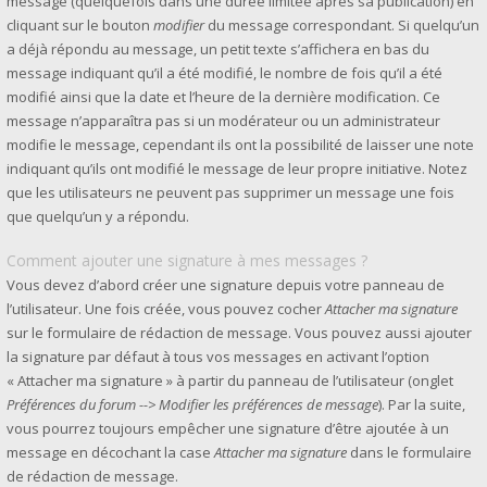
message (quelquefois dans une durée limitée après sa publication) en
cliquant sur le bouton
modifier
du message correspondant. Si quelqu’un
a déjà répondu au message, un petit texte s’affichera en bas du
message indiquant qu’il a été modifié, le nombre de fois qu’il a été
modifié ainsi que la date et l’heure de la dernière modification. Ce
message n’apparaîtra pas si un modérateur ou un administrateur
modifie le message, cependant ils ont la possibilité de laisser une note
indiquant qu’ils ont modifié le message de leur propre initiative. Notez
que les utilisateurs ne peuvent pas supprimer un message une fois
que quelqu’un y a répondu.
Comment ajouter une signature à mes messages ?
Vous devez d’abord créer une signature depuis votre panneau de
l’utilisateur. Une fois créée, vous pouvez cocher
Attacher ma signature
sur le formulaire de rédaction de message. Vous pouvez aussi ajouter
la signature par défaut à tous vos messages en activant l’option
« Attacher ma signature » à partir du panneau de l’utilisateur (onglet
Préférences du forum --> Modifier les préférences de message
). Par la suite,
vous pourrez toujours empêcher une signature d’être ajoutée à un
message en décochant la case
Attacher ma signature
dans le formulaire
de rédaction de message.