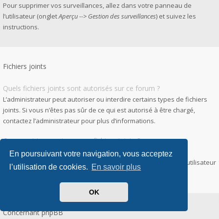
Pour supprimer vos surveillances, allez dans votre panneau de
l’utilisateur (onglet
Aperçu --> Gestion des surveillances
) et suivez les
instructions.
Fichiers joints
Quels fichiers joints sont autorisés sur ce forum ?
L’administrateur peut autoriser ou interdire certains types de fichiers
joints. Si vous n’êtes pas sûr de ce qui est autorisé à être chargé,
contactez l’administrateur pour plus d’informations.
Comment trouver tous mes fichiers joints ?
Pour accéder à la liste des fichiers que vous avez joints à vos
En poursuivant votre navigation, vous acceptez
messages et messages privés, allez dans votre panneau de l’utilisateur
l’utilisation de cookies.
En savoir plus
puis
Gestion des fichiers joints
.
OK
Concernant phpBB