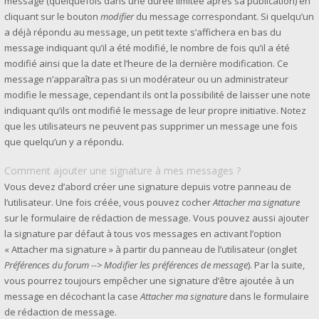
message (quelquefois dans une durée limitée après sa publication) en
cliquant sur le bouton
modifier
du message correspondant. Si quelqu’un
a déjà répondu au message, un petit texte s’affichera en bas du
message indiquant qu’il a été modifié, le nombre de fois qu’il a été
modifié ainsi que la date et l’heure de la dernière modification. Ce
message n’apparaîtra pas si un modérateur ou un administrateur
modifie le message, cependant ils ont la possibilité de laisser une note
indiquant qu’ils ont modifié le message de leur propre initiative. Notez
que les utilisateurs ne peuvent pas supprimer un message une fois
que quelqu’un y a répondu.
Comment ajouter une signature à mes messages ?
Vous devez d’abord créer une signature depuis votre panneau de
l’utilisateur. Une fois créée, vous pouvez cocher
Attacher ma signature
sur le formulaire de rédaction de message. Vous pouvez aussi ajouter
la signature par défaut à tous vos messages en activant l’option
« Attacher ma signature » à partir du panneau de l’utilisateur (onglet
Préférences du forum --> Modifier les préférences de message
). Par la suite,
vous pourrez toujours empêcher une signature d’être ajoutée à un
message en décochant la case
Attacher ma signature
dans le formulaire
de rédaction de message.