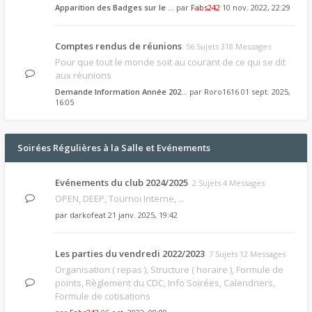
Apparition des Badges sur le …
par
Fabs242
10 nov. 2022, 22:29
Comptes rendus de réunions
56 Sujets 318 Messages
Pour que tout le monde soit au courant de ce qui se dit
aux réunions
Demande Information Année 202…
par
Roro1616
01 sept. 2025,
16:05
Soirées Régulières à la Salle et Evénements
Evénements du club 2024/2025
2 Sujets 4 Messages
OPEN, DEEP, Tournoi Interne, ...
par
darkofeat
21 janv. 2025, 19:42
Les parties du vendredi 2022/2023
7 Sujets 12 Messages
Organisation ( repas ), Structure ( horaire ), Formule de
points, Règlement du CDC, Info Soirées, Calendriers,
Formule de cotisations