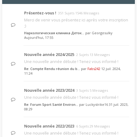
Présentez-vous !
351 Sujets 1546 Messages
Merci de venir vous présentez ici après votre inscription
;)
Наркологическая клиника Деток…
par
Georgesulky
Aujourd’hui, 17:55
Nouvelle année 2024/2025
2 Sujets 13 Messages
Une nouvelle année débute ! Tenez vous informé !
Re: Compte Rendu réunion du b…
par
Fabs242
12 juil. 2024,
11:24
Nouvelle année 2023/2024
3 Sujets 5 Messages
Une nouvelle année débute ! Tenez vous informé !
Re: Forum Sport Santé Environ…
par
Luckystrike16
31 juil. 2023,
08:29
Nouvelle année 2022/2023
6 Sujets 29 Messages
Une nouvelle année débute ! Tenez vous informé !