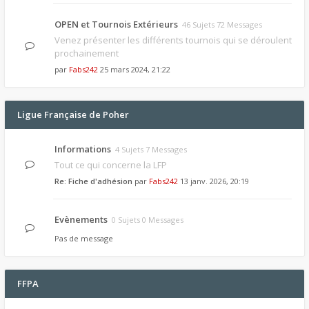
OPEN et Tournois Extérieurs
46 Sujets 72 Messages
Venez présenter les différents tournois qui se déroulent
prochainement
par
Fabs242
25 mars 2024, 21:22
Ligue Française de Poher
Informations
4 Sujets 7 Messages
Tout ce qui concerne la LFP
Re: Fiche d'adhésion
par
Fabs242
13 janv. 2026, 20:19
Evènements
0 Sujets 0 Messages
Pas de message
FFPA