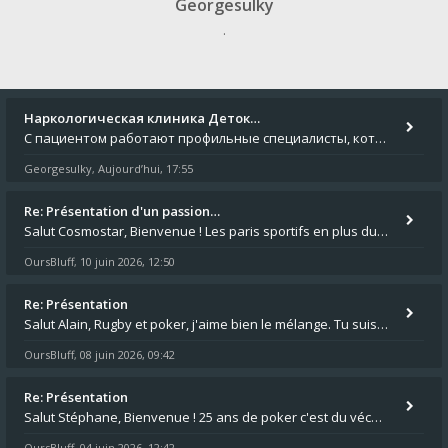
Georgesulky
.
Наркологическая клиника Деток…
С пациентом работают профильные специалисты, которые оценивают состояние и подбирают безопасный план помощи. Исследоват
Georgesulky
Aujourd’hui, 17:55
,
Re: Présentation d'un passion…
Salut Cosmostar, Bienvenue ! Les paris sportifs en plus du poker, c'est ce que je fais aussi. Surtout la NBA, je mise su
OursBluff
10 juin 2026, 12:50
,
Re: Présentation
Salut Alain, Rugby et poker, j'aime bien le mélange. Tu suis le rugby du coin ? Moi j'essaie d'aller voir des matchs de
OursBluff
08 juin 2026, 09:42
,
Re: Présentation
Salut Stéphane, Bienvenue ! 25 ans de poker c'est du vécu quand même. Moi je suis relativementnouveau (2018) mais j'ai a
OursBluff
04 juin 2026, 12:42