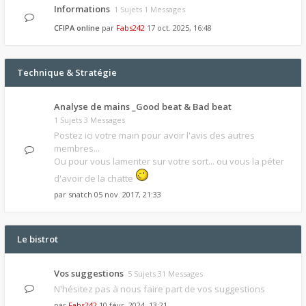
Informations
1 Sujets 1 Messages
CFIPA online
par
Fabs242
17 oct. 2025, 16:48
Technique & Stratégie
Analyse de mains _Good beat & Bad beat
1 Sujets 3 Messages
Postez ici votre main pour avoir l'avis des autres
membres...
Ou pour vous lamenter sur votre sort... ou vous la péter
d'avoir de la chatte
par
snatch
05 nov. 2017, 21:33
Le bistrot
Vos suggestions
5 Sujets 31 Messages
N'hésitez pas à nous faire part de vos suggestions
par
Fabs242
10 févr. 2024, 13:21