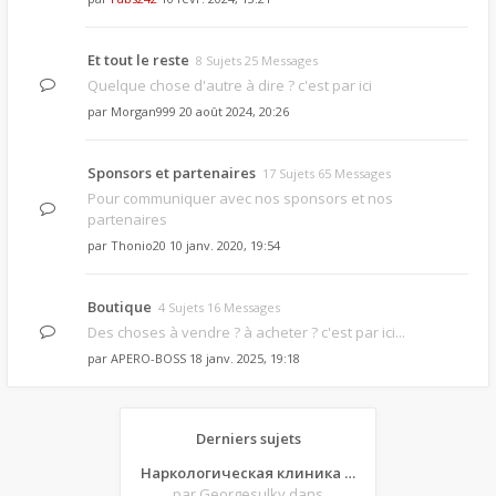
Et tout le reste
8 Sujets 25 Messages
Quelque chose d'autre à dire ? c'est par ici
par
Morgan999
20 août 2024, 20:26
Sponsors et partenaires
17 Sujets 65 Messages
Pour communiquer avec nos sponsors et nos
partenaires
par
Thonio20
10 janv. 2020, 19:54
Boutique
4 Sujets 16 Messages
Des choses à vendre ? à acheter ? c'est par ici...
par
APERO-BOSS
18 janv. 2025, 19:18
Derniers sujets
Наркологическая клиника Детокс. Вывод из запоя цена
par Georgesulky
dans