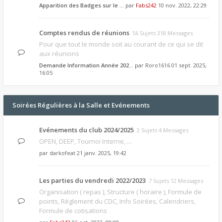
Apparition des Badges sur le …
par
Fabs242
10 nov. 2022, 22:29
Comptes rendus de réunions
56 Sujets 318 Messages
Pour que tout le monde soit au courant de ce qui se dit
aux réunions
Demande Information Année 202…
par
Roro1616
01 sept. 2025,
16:05
Soirées Régulières à la Salle et Evénements
Evénements du club 2024/2025
2 Sujets 4 Messages
OPEN, DEEP, Tournoi Interne, ...
par
darkofeat
21 janv. 2025, 19:42
Les parties du vendredi 2022/2023
7 Sujets 12 Messages
Organisation ( repas ), Structure ( horaire ), Formule de
points, Règlement du CDC, Info Soirées, Calendriers,
Formule de cotisations