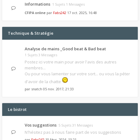
Informations
1 Sujets 1 Messages
CFIPA online
par
Fabs242
17 oct. 2025, 16:48
Technique & Stratégie
Analyse de mains _Good beat & Bad beat
1 Sujets 3 Messages
Postez ici votre main pour avoir l'avis des autres
membres...
Ou pour vous lamenter sur votre sort... ou vous la péter
d'avoir de la chatte
par
snatch
05 nov. 2017, 21:33
Le bistrot
Vos suggestions
5 Sujets 31 Messages
N'hésitez pas à nous faire part de vos suggestions
par
Fabs242
10 févr. 2024, 13:21