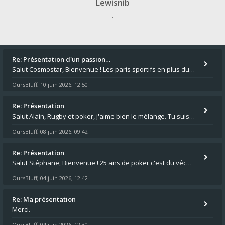
Lewisnib
.
Re: Présentation d'un passion…
Salut Cosmostar, Bienvenue ! Les paris sportifs en plus du poker, c'est ce que je fais aussi. Surtout la NBA, je mise su
OursBluff
10 juin 2026, 12:50
,
Re: Présentation
Salut Alain, Rugby et poker, j'aime bien le mélange. Tu suis le rugby du coin ? Moi j'essaie d'aller voir des matchs de
OursBluff
08 juin 2026, 09:42
,
Re: Présentation
Salut Stéphane, Bienvenue ! 25 ans de poker c'est du vécu quand même. Moi je suis relativementnouveau (2018) mais j'ai a
OursBluff
04 juin 2026, 12:42
,
Re: Ma présentation
Merci.
OursBluff
04 juin 2026, 12:30