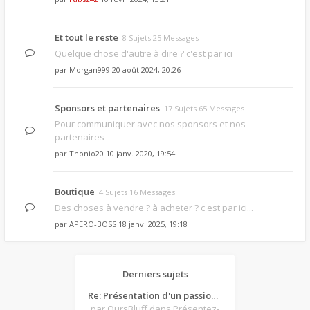
Et tout le reste
8 Sujets 25 Messages
Quelque chose d'autre à dire ? c'est par ici
par
Morgan999
20 août 2024, 20:26
Sponsors et partenaires
17 Sujets 65 Messages
Pour communiquer avec nos sponsors et nos
partenaires
par
Thonio20
10 janv. 2020, 19:54
Boutique
4 Sujets 16 Messages
Des choses à vendre ? à acheter ? c'est par ici...
par
APERO-BOSS
18 janv. 2025, 19:18
Derniers sujets
Re: Présentation d'un passionné de poker
par OursBluff
dans Présentez-