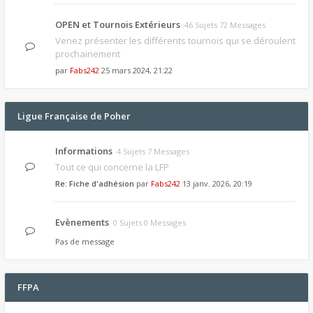
OPEN et Tournois Extérieurs
46 Sujets 72 Messages
Venez présenter les différents tournois qui se déroulent
prochainement
par
Fabs242
25 mars 2024, 21:22
Ligue Française de Poher
Informations
4 Sujets 7 Messages
Tout ce qui concerne la LFP
Re: Fiche d'adhésion
par
Fabs242
13 janv. 2026, 20:19
Evènements
0 Sujets 0 Messages
Pas de message
FFPA