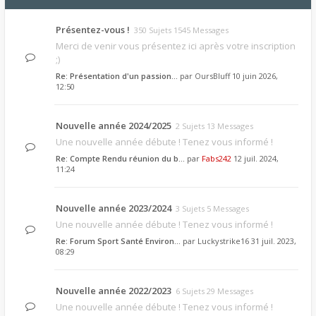
Présentez-vous !
350 Sujets 1545 Messages
Merci de venir vous présentez ici après votre inscription
;)
Re: Présentation d'un passion…
par
OursBluff
10 juin 2026,
12:50
Nouvelle année 2024/2025
2 Sujets 13 Messages
Une nouvelle année débute ! Tenez vous informé !
Re: Compte Rendu réunion du b…
par
Fabs242
12 juil. 2024,
11:24
Nouvelle année 2023/2024
3 Sujets 5 Messages
Une nouvelle année débute ! Tenez vous informé !
Re: Forum Sport Santé Environ…
par
Luckystrike16
31 juil. 2023,
08:29
Nouvelle année 2022/2023
6 Sujets 29 Messages
Une nouvelle année débute ! Tenez vous informé !