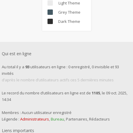
Light Theme
Grey Theme
Dark Theme
Qui est en ligne
Au total il y a
93
utilisateurs en ligne : 0 enregistré, 0 invisible et 93
invités
d’après le nombre d’utilisateurs actifs ces 5 dernières minutes
Le record du nombre d’utilisateurs en ligne est de
1105
, le 09 oct. 2025,
14:34
Membres : Aucun utilisateur enregistré
Légende :
Administrateurs
,
Bureau
,
Partenaires
,
Rédacteurs
Liens importants