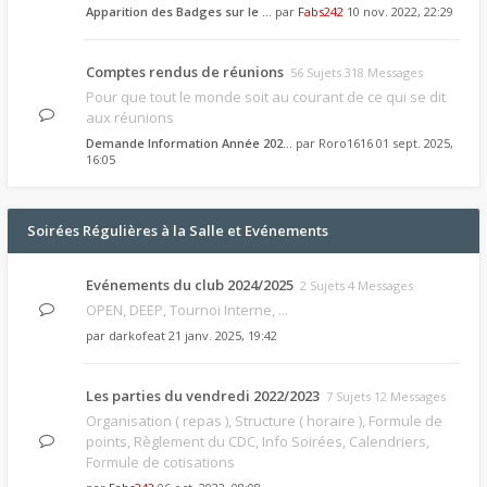
Apparition des Badges sur le …
par
Fabs242
10 nov. 2022, 22:29
Comptes rendus de réunions
56 Sujets 318 Messages
Pour que tout le monde soit au courant de ce qui se dit
aux réunions
Demande Information Année 202…
par
Roro1616
01 sept. 2025,
16:05
Soirées Régulières à la Salle et Evénements
Evénements du club 2024/2025
2 Sujets 4 Messages
OPEN, DEEP, Tournoi Interne, ...
par
darkofeat
21 janv. 2025, 19:42
Les parties du vendredi 2022/2023
7 Sujets 12 Messages
Organisation ( repas ), Structure ( horaire ), Formule de
points, Règlement du CDC, Info Soirées, Calendriers,
Formule de cotisations