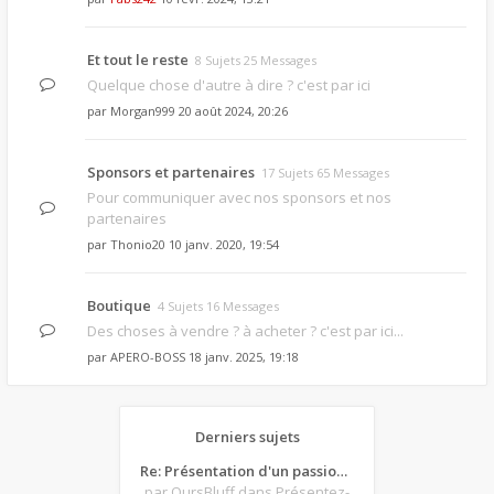
Et tout le reste
8 Sujets 25 Messages
Quelque chose d'autre à dire ? c'est par ici
par
Morgan999
20 août 2024, 20:26
Sponsors et partenaires
17 Sujets 65 Messages
Pour communiquer avec nos sponsors et nos
partenaires
par
Thonio20
10 janv. 2020, 19:54
Boutique
4 Sujets 16 Messages
Des choses à vendre ? à acheter ? c'est par ici...
par
APERO-BOSS
18 janv. 2025, 19:18
Derniers sujets
Re: Présentation d'un passionné de poker
par OursBluff
dans Présentez-