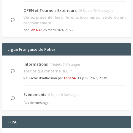
OPEN et Tournois Extérieurs
46 Sujets 72 Messages
Venez présenter les différents tournois qui se déroulent
prochainement
par
Fabs242
25 mars 2024, 21:22
Ligue Française de Poher
Informations
4 Sujets 7 Messages
Tout ce qui concerne la LFP
Re: Fiche d'adhésion
par
Fabs242
13 janv. 2026, 20:19
Evènements
0 Sujets 0 Messages
Pas de message
FFPA