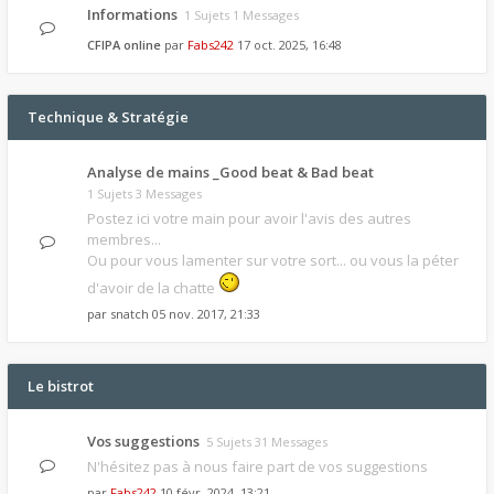
Informations
1 Sujets 1 Messages
CFIPA online
par
Fabs242
17 oct. 2025, 16:48
Technique & Stratégie
Analyse de mains _Good beat & Bad beat
1 Sujets 3 Messages
Postez ici votre main pour avoir l'avis des autres
membres...
Ou pour vous lamenter sur votre sort... ou vous la péter
d'avoir de la chatte
par
snatch
05 nov. 2017, 21:33
Le bistrot
Vos suggestions
5 Sujets 31 Messages
N'hésitez pas à nous faire part de vos suggestions
par
Fabs242
10 févr. 2024, 13:21