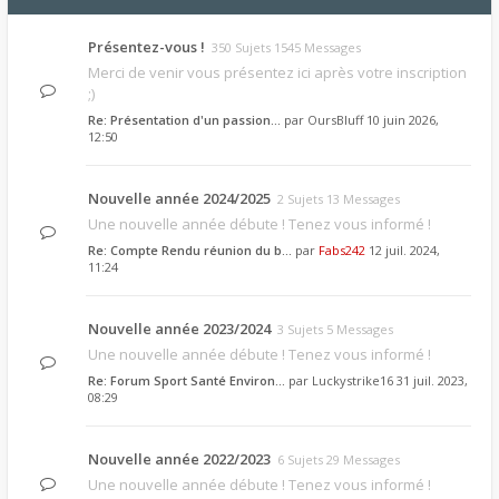
Présentez-vous !
350 Sujets 1545 Messages
Merci de venir vous présentez ici après votre inscription
;)
Re: Présentation d'un passion…
par
OursBluff
10 juin 2026,
12:50
Nouvelle année 2024/2025
2 Sujets 13 Messages
Une nouvelle année débute ! Tenez vous informé !
Re: Compte Rendu réunion du b…
par
Fabs242
12 juil. 2024,
11:24
Nouvelle année 2023/2024
3 Sujets 5 Messages
Une nouvelle année débute ! Tenez vous informé !
Re: Forum Sport Santé Environ…
par
Luckystrike16
31 juil. 2023,
08:29
Nouvelle année 2022/2023
6 Sujets 29 Messages
Une nouvelle année débute ! Tenez vous informé !