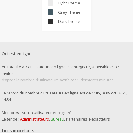
Light Theme
Grey Theme
Dark Theme
Qui est en ligne
Au total il y a
37
utilisateurs en ligne : 0 enregistré, 0 invisible et 37
invités
d’après le nombre d’utilisateurs actifs ces 5 dernières minutes
Le record du nombre d’utilisateurs en ligne est de
1105
, le 09 oct. 2025,
14:34
Membres : Aucun utilisateur enregistré
Légende :
Administrateurs
,
Bureau
,
Partenaires
,
Rédacteurs
Liens importants