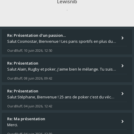
Lewisnib
.
Re: Présentation d'un passion…
Salut Cosmostar, Bienvenue ! Les paris sportifs en plus du poker, c'est ce que je fais aussi. Surtout la NBA, je mise su
OursBluff
10 juin 2026, 12:50
,
Re: Présentation
Salut Alain, Rugby et poker, j'aime bien le mélange. Tu suis le rugby du coin ? Moi j'essaie d'aller voir des matchs de
OursBluff
08 juin 2026, 09:42
,
Re: Présentation
Salut Stéphane, Bienvenue ! 25 ans de poker c'est du vécu quand même. Moi je suis relativementnouveau (2018) mais j'ai a
OursBluff
04 juin 2026, 12:42
,
Re: Ma présentation
Merci.
OursBluff
04 juin 2026, 12:30