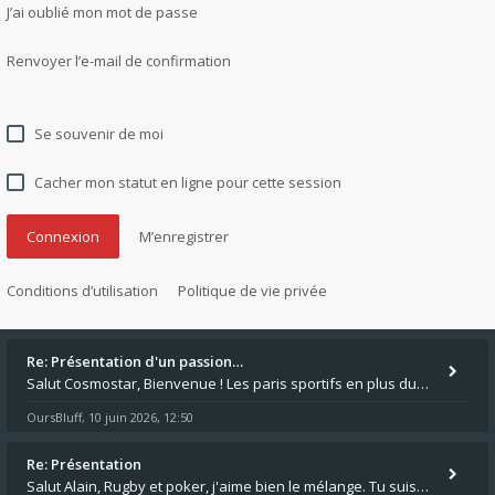
J’ai oublié mon mot de passe
Renvoyer l’e-mail de confirmation
Se souvenir de moi
Cacher mon statut en ligne pour cette session
M’enregistrer
Conditions d’utilisation
Politique de vie privée
Re: Présentation d'un passion…
Salut Cosmostar, Bienvenue ! Les paris sportifs en plus du poker, c'est ce que je fais aussi. Surtout la NBA, je mise su
OursBluff
10 juin 2026, 12:50
,
Re: Présentation
Salut Alain, Rugby et poker, j'aime bien le mélange. Tu suis le rugby du coin ? Moi j'essaie d'aller voir des matchs de