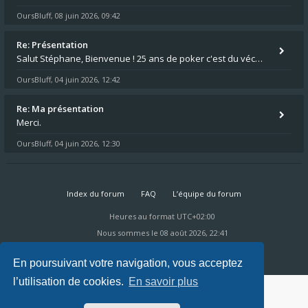
OursBluff
08 juin 2026, 09:42
,
Re: Présentation
Salut Stéphane, Bienvenue ! 25 ans de poker c'est du vécu quand même. Moi je suis relativementnouveau (2018) mais j'ai a
OursBluff
04 juin 2026, 12:42
,
Re: Ma présentation
Merci.
OursBluff
04 juin 2026, 12:30
,
Index du forum
FAQ
L’équipe du forum
Heures au format
UTC+02:00
Nous sommes le 08 août 2026, 22:41
Powered by
phpBB
® Forum Software © phpBB Limited
Ravaio Theme by
Gramziu
En poursuivant votre navigation, vous acceptez
l’utilisation de cookies.
En savoir plus