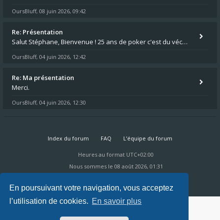
OursBluff
08 juin 2026, 09:42
,
Re: Présentation
Salut Stéphane, Bienvenue ! 25 ans de poker c'est du vécu quand même. Moi je suis relativementnouveau (2018) mais j'ai a
OursBluff
04 juin 2026, 12:42
,
Re: Ma présentation
Merci.
OursBluff
04 juin 2026, 12:30
,
Index du forum
FAQ
L’équipe du forum
Heures au format
UTC+02:00
Nous sommes le 08 août 2026, 01:31
Powered by
phpBB
® Forum Software © phpBB Limited
Ravaio Theme by
Gramziu
En poursuivant votre navigation, vous acceptez
l’utilisation de cookies.
En savoir plus