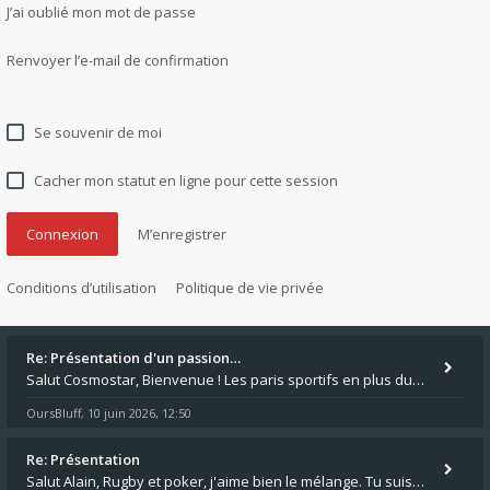
J’ai oublié mon mot de passe
Renvoyer l’e-mail de confirmation
Se souvenir de moi
Cacher mon statut en ligne pour cette session
M’enregistrer
Conditions d’utilisation
Politique de vie privée
Re: Présentation d'un passion…
Salut Cosmostar, Bienvenue ! Les paris sportifs en plus du poker, c'est ce que je fais aussi. Surtout la NBA, je mise su
OursBluff
10 juin 2026, 12:50
,
Re: Présentation
Salut Alain, Rugby et poker, j'aime bien le mélange. Tu suis le rugby du coin ? Moi j'essaie d'aller voir des matchs de