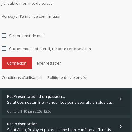
J’ai oublié mon mot de passe
Renvoyer l’e-mail de confirmation
Se souvenir de moi
Cacher mon statut en ligne pour cette session
M’enregistrer
Conditions d’utilisation
Politique de vie privée
Re: Présentation d'un passion…
Salut Cosmostar, Bienvenue ! Les paris sportifs en plus du poker, c'est ce que je fais aussi. Surtout la NBA, je mise su
OursBluff
10 juin 2026, 12:50
,
Re: Présentation
Salut Alain, Rugby et poker, j'aime bien le mélange. Tu suis le rugby du coin ? Moi j'essaie d'aller voir des matchs de