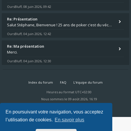
OursBluff
08 juin 2026, 09:42
,
Re: Présentation
Salut Stéphane, Bienvenue ! 25 ans de poker c'est du vécu quand même. Moi je suis relativementnouveau (2018) mais j'ai a
OursBluff
04 juin 2026, 12:42
,
Re: Ma présentation
Merci.
OursBluff
04 juin 2026, 12:30
,
Index du forum
FAQ
L’équipe du forum
Heures au format
UTC+02:00
Nous sommes le 09 août 2026, 16:19
Powered by
phpBB
® Forum Software © phpBB Limited
Ravaio Theme by
Gramziu
En poursuivant votre navigation, vous acceptez
l’utilisation de cookies.
En savoir plus