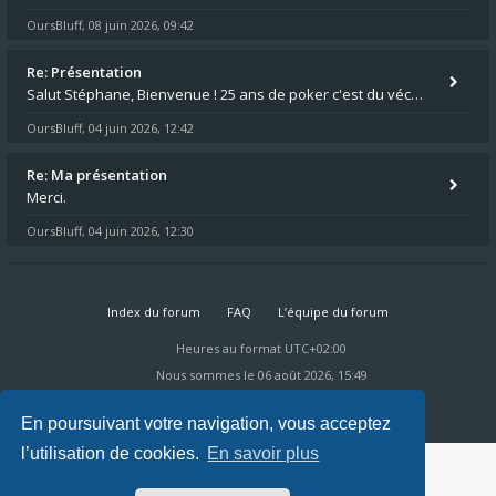
OursBluff
08 juin 2026, 09:42
,
Re: Présentation
Salut Stéphane, Bienvenue ! 25 ans de poker c'est du vécu quand même. Moi je suis relativementnouveau (2018) mais j'ai a
OursBluff
04 juin 2026, 12:42
,
Re: Ma présentation
Merci.
OursBluff
04 juin 2026, 12:30
,
Index du forum
FAQ
L’équipe du forum
Heures au format
UTC+02:00
Nous sommes le 06 août 2026, 15:49
Powered by
phpBB
® Forum Software © phpBB Limited
Ravaio Theme by
Gramziu
En poursuivant votre navigation, vous acceptez
l’utilisation de cookies.
En savoir plus