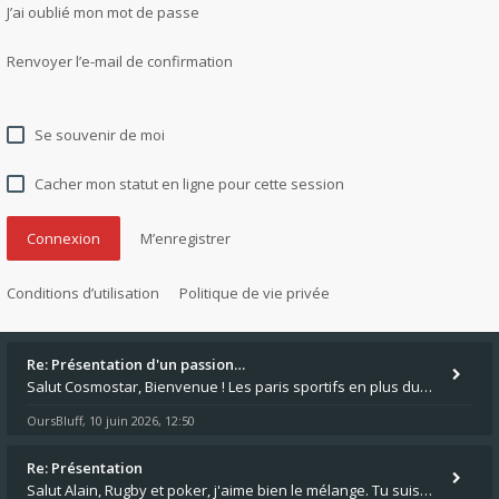
J’ai oublié mon mot de passe
Renvoyer l’e-mail de confirmation
Se souvenir de moi
Cacher mon statut en ligne pour cette session
M’enregistrer
Conditions d’utilisation
Politique de vie privée
Re: Présentation d'un passion…
Salut Cosmostar, Bienvenue ! Les paris sportifs en plus du poker, c'est ce que je fais aussi. Surtout la NBA, je mise su
OursBluff
10 juin 2026, 12:50
,
Re: Présentation
Salut Alain, Rugby et poker, j'aime bien le mélange. Tu suis le rugby du coin ? Moi j'essaie d'aller voir des matchs de