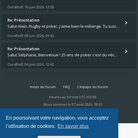
OursBluff
10 juin 2026, 12:50
,
Re: Présentation
Salut Alain, Rugby et poker, j'aime bien le mélange. Tu suis le rugby du coin ? Moi j'essaie d'aller voir des matchs de
OursBluff
08 juin 2026, 09:42
,
Re: Présentation
Salut Stéphane, Bienvenue ! 25 ans de poker c'est du vécu quand même. Moi je suis relativementnouveau (2018) mais j'ai a
OursBluff
04 juin 2026, 12:42
,
Index du forum
FAQ
L’équipe du forum
Heures au format
UTC+02:00
Nous sommes le 07 août 2026, 18:21
Powered by
phpBB
® Forum Software © phpBB Limited
Ravaio Theme by
Gramziu
En poursuivant votre navigation, vous acceptez
l’utilisation de cookies.
En savoir plus