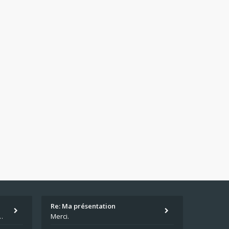
Re: Ma présentation
écu quand même. Moi je suis relativementnouveau (2018) mais j'ai a
Merci.