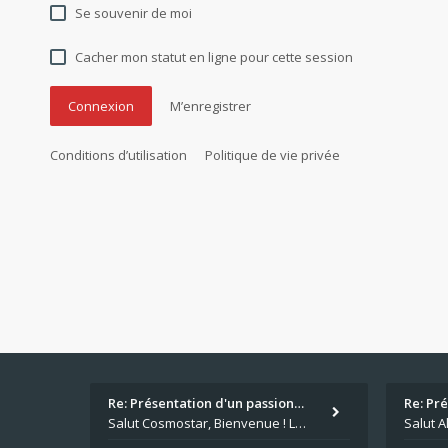
Se souvenir de moi
Cacher mon statut en ligne pour cette session
M’enregistrer
Conditions d’utilisation
Politique de vie privée
Re: Présentation d'un passion…
Re: Pr
Salut Cosmostar, Bienvenue ! Les paris sportifs en plus du poker, c'est ce que je fais aussi. Surtout la NBA, je mise su