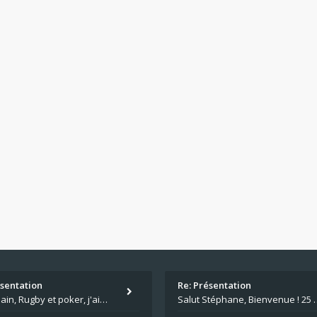
ésentation
Re: Présentation
Salut Alain, Rugby et poker, j'aime bien le mélange. Tu suis le rugby du coin ? Moi j'essaie d'aller voir des matchs de
Salut Stéphane, Bienvenue ! 25 ans de poker c'est du v