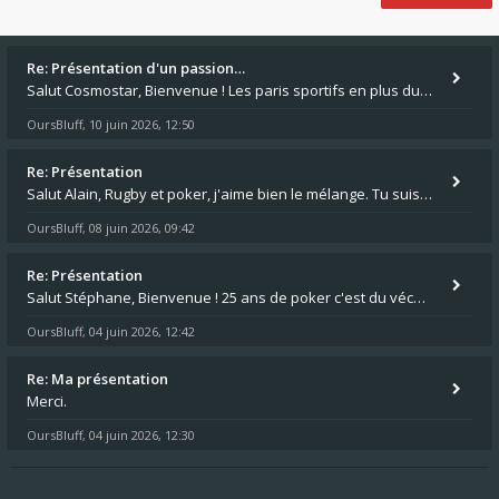
Re: Présentation d'un passion…
Salut Cosmostar, Bienvenue ! Les paris sportifs en plus du poker, c'est ce que je fais aussi. Surtout la NBA, je mise su
OursBluff
10 juin 2026, 12:50
,
Re: Présentation
Salut Alain, Rugby et poker, j'aime bien le mélange. Tu suis le rugby du coin ? Moi j'essaie d'aller voir des matchs de
OursBluff
08 juin 2026, 09:42
,
Re: Présentation
Salut Stéphane, Bienvenue ! 25 ans de poker c'est du vécu quand même. Moi je suis relativementnouveau (2018) mais j'ai a
OursBluff
04 juin 2026, 12:42
,
Re: Ma présentation
Merci.
OursBluff
04 juin 2026, 12:30
,