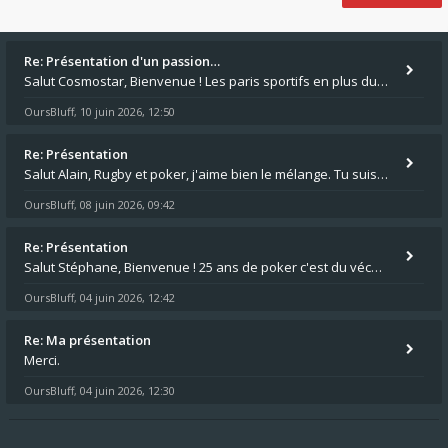
Re: Présentation d'un passion…
Salut Cosmostar, Bienvenue ! Les paris sportifs en plus du poker, c'est ce que je fais aussi. Surtout la NBA, je mise su
OursBluff
10 juin 2026, 12:50
,
Re: Présentation
Salut Alain, Rugby et poker, j'aime bien le mélange. Tu suis le rugby du coin ? Moi j'essaie d'aller voir des matchs de
OursBluff
08 juin 2026, 09:42
,
Re: Présentation
Salut Stéphane, Bienvenue ! 25 ans de poker c'est du vécu quand même. Moi je suis relativementnouveau (2018) mais j'ai a
OursBluff
04 juin 2026, 12:42
,
Re: Ma présentation
Merci.
OursBluff
04 juin 2026, 12:30
,