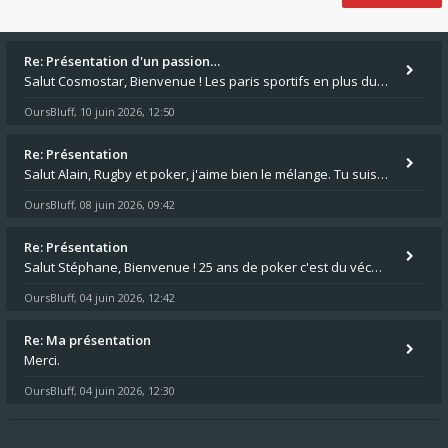
Re: Présentation d'un passion…
Salut Cosmostar, Bienvenue ! Les paris sportifs en plus du poker, c'est ce que je fais aussi. Surtout la NBA, je mise su
OursBluff
10 juin 2026, 12:50
,
Re: Présentation
Salut Alain, Rugby et poker, j'aime bien le mélange. Tu suis le rugby du coin ? Moi j'essaie d'aller voir des matchs de
OursBluff
08 juin 2026, 09:42
,
Re: Présentation
Salut Stéphane, Bienvenue ! 25 ans de poker c'est du vécu quand même. Moi je suis relativementnouveau (2018) mais j'ai a
OursBluff
04 juin 2026, 12:42
,
Re: Ma présentation
Merci.
OursBluff
04 juin 2026, 12:30
,