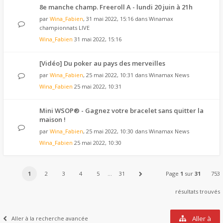
8e manche champ. Freeroll A - lundi 20 juin à 21h
par
Wina_Fabien
, 31 mai 2022, 15:16 dans
Winamax
championnats LIVE
Wina_Fabien
31 mai 2022, 15:16
[Vidéo] Du poker au pays des merveilles
par
Wina_Fabien
, 25 mai 2022, 10:31 dans
Winamax News
Wina_Fabien
25 mai 2022, 10:31
Mini WSOP® - Gagnez votre bracelet sans quitter la
maison !
par
Wina_Fabien
, 25 mai 2022, 10:30 dans
Winamax News
Wina_Fabien
25 mai 2022, 10:30
1
2
3
4
5
…
31
Page
1
sur
31
753
résultats trouvés
Aller à
Aller à la recherche avancée