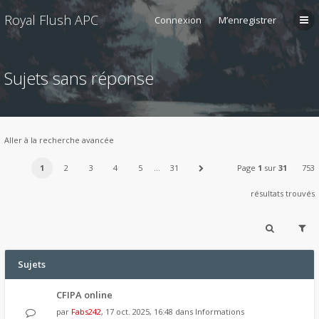
Royal Flush APC
Connexion
M’enregistrer
Sujets sans réponse
Aller à la recherche avancée
1
2
3
4
5
…
31
Page
1
sur
31
753
résultats trouvés
Sujets
CFIPA online
par
Fabs242
, 17 oct. 2025, 16:48 dans
Informations