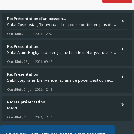
Re: Présentation d'un passion…
Salut Cosmostar, Bienvenue ! Les paris sportifs en plus du poker, c'est ce que je fais aussi. Surtout la NBA, je mise su
OursBluff
10 juin 2026, 12:50
,
Re: Présentation
Salut Alain, Rugby et poker, j'aime bien le mélange. Tu suis le rugby du coin ? Moi j'essaie d'aller voir des matchs de
OursBluff
08 juin 2026, 09:42
,
Re: Présentation
Salut Stéphane, Bienvenue ! 25 ans de poker c'est du vécu quand même. Moi je suis relativementnouveau (2018) mais j'ai a
OursBluff
04 juin 2026, 12:42
,
Re: Ma présentation
Merci.
OursBluff
04 juin 2026, 12:30
,