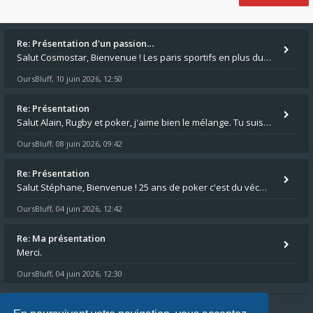
Re: Présentation d'un passion…
Salut Cosmostar, Bienvenue ! Les paris sportifs en plus du poker, c'est ce que je fais aussi. Surtout la NBA, je mise su
OursBluff
10 juin 2026, 12:50
,
Re: Présentation
Salut Alain, Rugby et poker, j'aime bien le mélange. Tu suis le rugby du coin ? Moi j'essaie d'aller voir des matchs de
OursBluff
08 juin 2026, 09:42
,
Re: Présentation
Salut Stéphane, Bienvenue ! 25 ans de poker c'est du vécu quand même. Moi je suis relativementnouveau (2018) mais j'ai a
OursBluff
04 juin 2026, 12:42
,
Re: Ma présentation
Merci.
OursBluff
04 juin 2026, 12:30
,