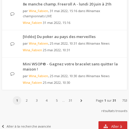
8e manche champ. Freeroll A - lundi 20 juin à 21h
par
Wina_Fabien
, 31 mai 2022, 15:16 dans
Winamax
championnats LIVE
Wina_Fabien
31 mai 2022, 15:16
[Vidéo] Du poker au pays des merveilles
par
Wina_Fabien
, 25 mai 2022, 10:31 dans
Winamax News
Wina_Fabien
25 mai 2022, 10:31
Mini WSOP® - Gagnez votre bracelet sans quitter la
maison !
par
Wina_Fabien
, 25 mai 2022, 10:30 dans
Winamax News
Wina_Fabien
25 mai 2022, 10:30
1
2
3
4
5
…
31
Page
1
sur
31
753
résultats trouvés
Aller à
Aller à la recherche avancée