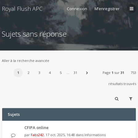
Royal Flush APC
Connexion
M’enregistrer
Sujets sans réponse
Aller à la recherche avancée
1
2
3
4
5
…
31
Page
1
sur
31
753
résultats trouvés
Sujets
CFIPA online
par
Fabs242
, 17 oct. 2025, 16:48 dans
Informations