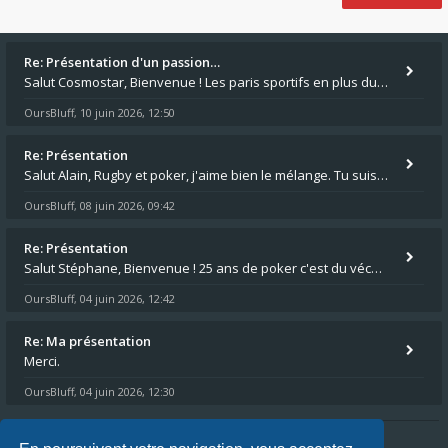
Re: Présentation d'un passion…
Salut Cosmostar, Bienvenue ! Les paris sportifs en plus du poker, c'est ce que je fais aussi. Surtout la NBA, je mise su
OursBluff
10 juin 2026, 12:50
,
Re: Présentation
Salut Alain, Rugby et poker, j'aime bien le mélange. Tu suis le rugby du coin ? Moi j'essaie d'aller voir des matchs de
OursBluff
08 juin 2026, 09:42
,
Re: Présentation
Salut Stéphane, Bienvenue ! 25 ans de poker c'est du vécu quand même. Moi je suis relativementnouveau (2018) mais j'ai a
OursBluff
04 juin 2026, 12:42
,
Re: Ma présentation
Merci.
OursBluff
04 juin 2026, 12:30
,