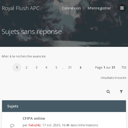
Royal Flush APC
Connexion
M’enregistrer
Sujets sans réponse
Aller à la recherche avancée
1
2
3
4
5
…
31
Page
1
sur
31
753
résultats trouvés
Sujets
CFIPA online
par
Fabs242
, 17 oct. 2025, 16:48 dans
Informations