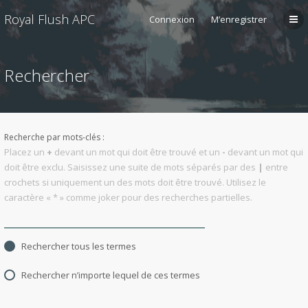
Royal Flush APC
Connexion
M’enregistrer
Rechercher
Recherche par mots-clés :
Placez un
+
devant un mot qui doit être trouvé et un
-
devant un mot qui
doit être exclu. Saisissez une suite de mots séparés par des
|
entre
crochets si uniquement un des mots doit être trouvé. Utilisez le
caractère « * » comme joker pour des recherches partielles.
Rechercher tous les termes
Rechercher n’importe lequel de ces termes