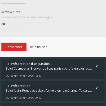
Renvoyer les :
premiers caractères des messages
Re: Présentation d'un passion…
Salut Cosmostar, Bienvenue ! Les paris sportifs en plus du poker, c'est ce que je fais aussi. Surtout la NBA, je mise su
OursBluff
10 juin 2026, 12:50
,
Re: Présentation
Salut Alain, Rugby et poker, j'aime bien le mélange. Tu suis le rugby du coin ? Moi j'essaie d'aller voir des matchs de
OursBluff
08 juin 2026, 09:42
,