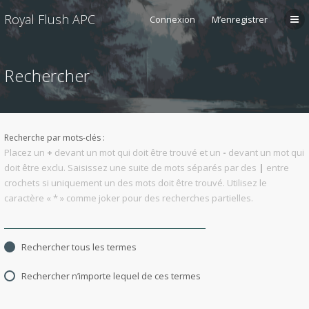
Royal Flush APC
Connexion
M’enregistrer
Rechercher
Recherche par mots-clés :
Placez un
+
devant un mot qui doit être trouvé et un
-
devant un mot qui
doit être exclu. Saisissez une suite de mots séparés par des
|
entre
crochets si uniquement un des mots doit être trouvé. Utilisez le
caractère « * » comme joker pour des recherches partielles.
Rechercher tous les termes
Rechercher n’importe lequel de ces termes