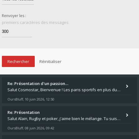
Renvoyer les :
premiers caractères des messages
Re: Présentation d'un passion…
Salut Cosmostar, Bienvenue ! Les paris sportifs en plus du poker, c'est ce que je fais aussi. Surtout la NBA, je mise su
OursBluff
10 juin 2026, 12:50
,
Re: Présentation
Salut Alain, Rugby et poker, j'aime bien le mélange. Tu suis le rugby du coin ? Moi j'essaie d'aller voir des matchs de
OursBluff
08 juin 2026, 09:42
,