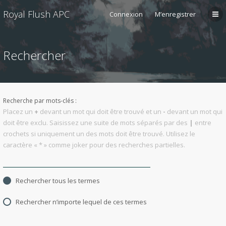
Royal Flush APC
Connexion
M’enregistrer
Rechercher
Recherche par mots-clés :
Placez un
+
devant un mot qui doit être trouvé et un
-
devant un mot qui
doit être exclu. Saisissez une suite de mots séparés par des
|
entre
crochets si uniquement un des mots doit être trouvé. Utilisez le
caractère « * » comme joker pour des recherches partielles.
Rechercher tous les termes
Rechercher n’importe lequel de ces termes