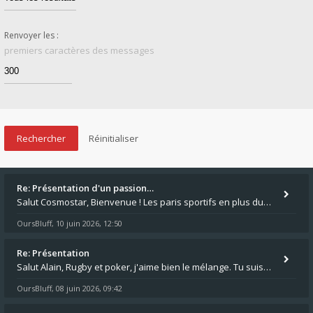
Renvoyer les :
premiers caractères des messages
Re: Présentation d'un passion…
Salut Cosmostar, Bienvenue ! Les paris sportifs en plus du poker, c'est ce que je fais aussi. Surtout la NBA, je mise su
OursBluff
10 juin 2026, 12:50
,
Re: Présentation
Salut Alain, Rugby et poker, j'aime bien le mélange. Tu suis le rugby du coin ? Moi j'essaie d'aller voir des matchs de
OursBluff
08 juin 2026, 09:42
,