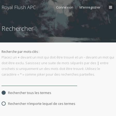
Royal Flush APC
Connexion
M’enregistrer
Rechercher
Recherche par mots-clés :
Placez un
+
devant un mot qui doit être trouvé et un
-
devant un mot qui
doit être exclu. Saisissez une suite de mots séparés par des
|
entre
crochets si uniquement un des mots doit être trouvé. Utilisez le
caractère « * » comme joker pour des recherches partielles.
Rechercher tous les termes
Rechercher n’importe lequel de ces termes