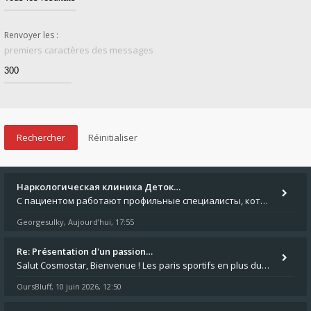
Renvoyer les :
premiers caractères des messages
Наркологическая клиника Деток…
С пациентом работают профильные специалисты, которые оценивают состояние и подбирают безопасный план помощи. Исследоват
Georgesulky
Aujourd’hui, 17:55
,
Re: Présentation d'un passion…
Salut Cosmostar, Bienvenue ! Les paris sportifs en plus du poker, c'est ce que je fais aussi. Surtout la NBA, je mise su
OursBluff
10 juin 2026, 12:50
,