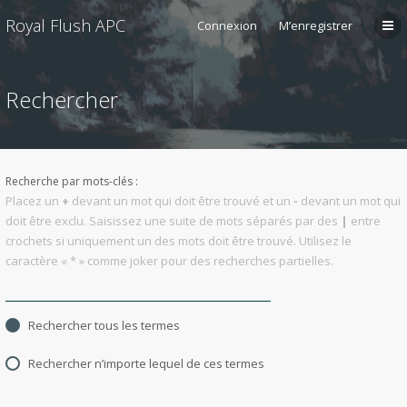
Royal Flush APC
Connexion
M’enregistrer
Rechercher
Recherche par mots-clés :
Placez un
+
devant un mot qui doit être trouvé et un
-
devant un mot qui
doit être exclu. Saisissez une suite de mots séparés par des
|
entre
crochets si uniquement un des mots doit être trouvé. Utilisez le
caractère « * » comme joker pour des recherches partielles.
Rechercher tous les termes
Rechercher n’importe lequel de ces termes