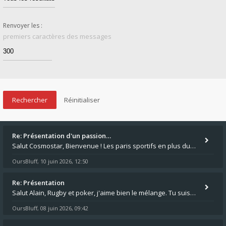
Renvoyer les :
premiers caractères des messages
Re: Présentation d'un passion…
Salut Cosmostar, Bienvenue ! Les paris sportifs en plus du poker, c'est ce que je fais aussi. Surtout la NBA, je mise su
OursBluff
10 juin 2026, 12:50
,
Re: Présentation
Salut Alain, Rugby et poker, j'aime bien le mélange. Tu suis le rugby du coin ? Moi j'essaie d'aller voir des matchs de
OursBluff
08 juin 2026, 09:42
,