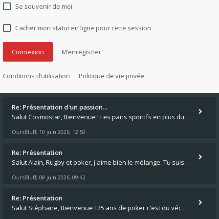
Se souvenir de moi
Cacher mon statut en ligne pour cette session
M’enregistrer
Conditions d’utilisation
Politique de vie privée
Re: Présentation d'un passion…
Salut Cosmostar, Bienvenue ! Les paris sportifs en plus du poker, c'est ce que je fais aussi. Surtout la NBA, je mise su
OursBluff
10 juin 2026, 12:50
,
Re: Présentation
Salut Alain, Rugby et poker, j'aime bien le mélange. Tu suis le rugby du coin ? Moi j'essaie d'aller voir des matchs de
OursBluff
08 juin 2026, 09:42
,
Re: Présentation
Salut Stéphane, Bienvenue ! 25 ans de poker c'est du vécu quand même. Moi je suis relativementnouveau (2018) mais j'ai a