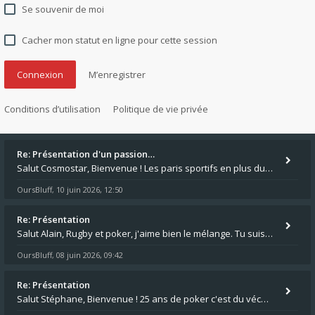
Se souvenir de moi
Cacher mon statut en ligne pour cette session
M’enregistrer
Conditions d’utilisation
Politique de vie privée
Re: Présentation d'un passion…
Salut Cosmostar, Bienvenue ! Les paris sportifs en plus du poker, c'est ce que je fais aussi. Surtout la NBA, je mise su
OursBluff
10 juin 2026, 12:50
,
Re: Présentation
Salut Alain, Rugby et poker, j'aime bien le mélange. Tu suis le rugby du coin ? Moi j'essaie d'aller voir des matchs de
OursBluff
08 juin 2026, 09:42
,
Re: Présentation
Salut Stéphane, Bienvenue ! 25 ans de poker c'est du vécu quand même. Moi je suis relativementnouveau (2018) mais j'ai a