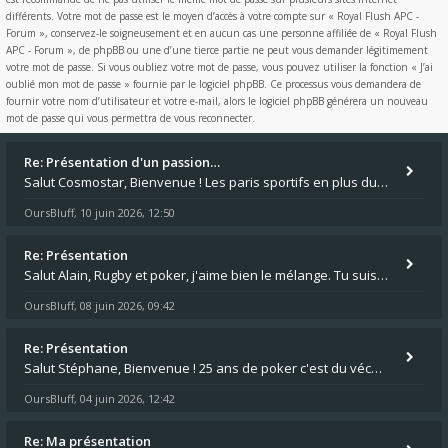
différents. Votre mot de passe est le moyen d’accès à votre compte sur « Royal Flush APC -
Forum », conservez-le soigneusement et en aucun cas une personne affiliée de « Royal Flush
APC - Forum », de phpBB ou une d’une tierce partie ne peut vous demander légitimement
votre mot de passe. Si vous oubliez votre mot de passe, vous pouvez utiliser la fonction « J’ai
oublié mon mot de passe » fournie par le logiciel phpBB. Ce processus vous demandera de
fournir votre nom d’utilisateur et votre e-mail, alors le logiciel phpBB générera un nouveau
mot de passe qui vous permettra de vous reconnecter.
Re: Présentation d'un passion…
Salut Cosmostar, Bienvenue ! Les paris sportifs en plus du poker, c'est ce que je fais aussi. Surtout la NBA, je mise su
OursBluff
10 juin 2026, 12:50
,
Re: Présentation
Salut Alain, Rugby et poker, j'aime bien le mélange. Tu suis le rugby du coin ? Moi j'essaie d'aller voir des matchs de
OursBluff
08 juin 2026, 09:42
,
Re: Présentation
Salut Stéphane, Bienvenue ! 25 ans de poker c'est du vécu quand même. Moi je suis relativementnouveau (2018) mais j'ai a
OursBluff
04 juin 2026, 12:42
,
Re: Ma présentation