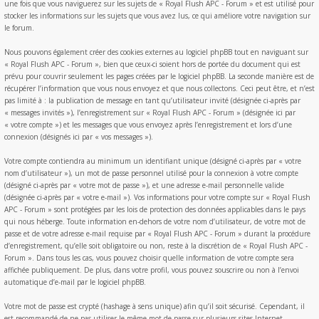
une fois que vous naviguerez sur les sujets de « Royal Flush APC - Forum » et est utilisé pour
stocker les informations sur les sujets que vous avez lus, ce qui améliore votre navigation sur
le forum.
Nous pouvons également créer des cookies externes au logiciel phpBB tout en naviguant sur
« Royal Flush APC - Forum », bien que ceux-ci soient hors de portée du document qui est
prévu pour couvrir seulement les pages créées par le logiciel phpBB. La seconde manière est de
récupérer l’information que vous nous envoyez et que nous collectons. Ceci peut être, et n’est
pas limité à : la publication de message en tant qu’utilisateur invité (désignée ci-après par
« messages invités »), l’enregistrement sur « Royal Flush APC - Forum » (désignée ici par
« votre compte ») et les messages que vous envoyez après l’enregistrement et lors d’une
connexion (désignés ici par « vos messages »).
Votre compte contiendra au minimum un identifiant unique (désigné ci-après par « votre
nom d’utilisateur »), un mot de passe personnel utilisé pour la connexion à votre compte
(désigné ci-après par « votre mot de passe »), et une adresse e-mail personnelle valide
(désignée ci-après par « votre e-mail »). Vos informations pour votre compte sur « Royal Flush
APC - Forum » sont protégées par les lois de protection des données applicables dans le pays
qui nous héberge. Toute information en-dehors de votre nom d’utilisateur, de votre mot de
passe et de votre adresse e-mail requise par « Royal Flush APC - Forum » durant la procédure
d’enregistrement, qu’elle soit obligatoire ou non, reste à la discrétion de « Royal Flush APC -
Forum ». Dans tous les cas, vous pouvez choisir quelle information de votre compte sera
affichée publiquement. De plus, dans votre profil, vous pouvez souscrire ou non à l’envoi
automatique d’e-mail par le logiciel phpBB.
Votre mot de passe est crypté (hashage à sens unique) afin qu’il soit sécurisé. Cependant, il
est recommandé de ne pas utiliser le même mot de passe sur plusieurs sites Internet