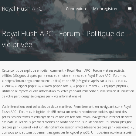
Royal Flush APC
Connexion
M’enregistrer
Royal Flush APC - Forum - Politique de
vie privée
Cette politique explique en détail comment « Royal Flush APC - Forum » et ses sociétés
affiliées (désignés ci-après par « nous », « notre », « nos », « Royal Flush APC - Forum »,
« https://forum.angoulemepokerclub.fr ») et phpBB (désigné ci-après par « ils », « eux »,
« leur », « logiciel phpBB », « www.phpbb.com », « phpBB Limited », « Équipes phpBB »)
utilisent n’importe quelle information collectée pendant n’importe quelle session d’utilisation
de votre part (désignée ci-après par « vos informations »).
Vos informations sont collectées de deux manières. Premièrement, en naviguant sur « Royal
Flush APC - Forum », le logiciel phpBB créera un certain nombre de cookies, qui sont des
petits fichiers textes téléchargés dans les fichiers temporaires du navigateur Internet de votre
ordinateur. Les deux premiers cookies ne contiennent qu’un identifiant utilisateur (désigné
ci-après par « user-id ») et un identifiant de session invité (désigné ci-après par « session-id »),
qui vous sont automatiquement assignés par le logiciel phpBB. Un troisième cookie sera créé