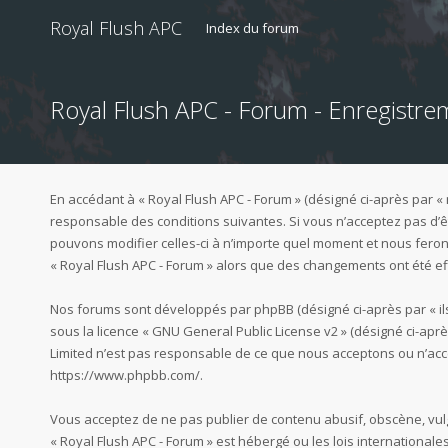
Royal Flush APC
Index du forum
Royal Flush APC - Forum - Enregistre
En accédant à « Royal Flush APC - Forum » (désigné ci-après par « 
responsable des conditions suivantes. Si vous n’acceptez pas d’êt
pouvons modifier celles-ci à n’importe quel moment et nous ferons
« Royal Flush APC - Forum » alors que des changements ont été ef
Nos forums sont développés par phpBB (désigné ci-après par « ils »,
sous la licence «
GNU General Public License v2
» (désigné ci-aprè
Limited n’est pas responsable de ce que nous acceptons ou n’acc
https://www.phpbb.com/
.
Vous acceptez de ne pas publier de contenu abusif, obscène, vulg
« Royal Flush APC - Forum » est hébergé ou les lois international