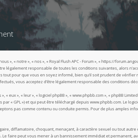
ment
nous », « notre », « nos », « Royal Flush APC - Forum », « https://forum.an
re légalement responsable de toutes les conditions suivantes, alors n’acc
 tout pour que vous en soyez informé, bien qu’il soit prudent de vérifier r
fectués, vous acceptez d’être légalement responsable des conditions déco
 « eux », « leur », « logiciel phpBB », « www.phpbb.com », « phpBB Limited 
s par « GPL ») et qui peut être téléchargé depuis
www.phpbb.com
. Le logi
eptons pas comme contenu ou conduite permis. Pour de plus amples inform
aire, diffamatoire, choquant, menaçant, à caractère sexuel ou tout autre 
es. Le faire peut vous mener à un bannissement immédiat et permanent, ave