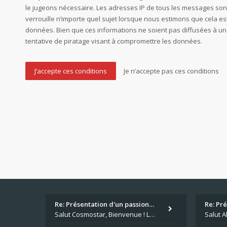
le jugeons nécessaire. Les adresses IP de tous les messages son
verrouille n’importe quel sujet lorsque nous estimons que cela 
données. Bien que ces informations ne soient pas diffusées à un
tentative de piratage visant à compromettre les données.
Re: Présentation d'un passion…
Re: Pr
Salut Cosmostar, Bienvenue ! Les paris sportifs en plus du poker, c'est ce que je fais aussi. Surtout la NBA, je mise su