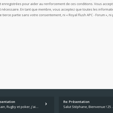
t enregistrées pour aider au renforcement de ces conditions. Vous accept
est nécessaire. En tant que membre, vous acceptez que toutes les informa
e tierce partie sans votre consentement, ni « Royal Flush APC - Forum »,
ésentation
Re: Présentation
Salut Alain, Rugby et poker, j'aime bien le mélange. Tu suis le rugby du coin ? Moi j'essaie d'aller voir des matchs de
Salut Stéphane, Bienvenue ! 25 ans de poker c'est du v