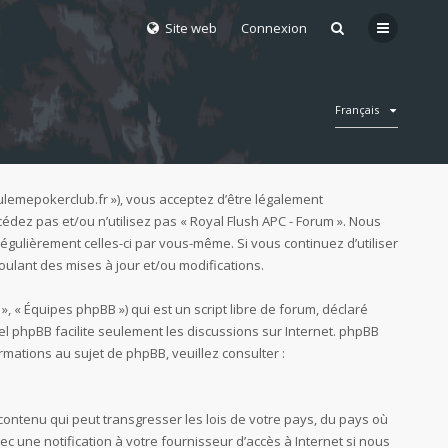
Site web
Connexion
Français
goulemepokerclub.fr »), vous acceptez d’être légalement
édez pas et/ou n’utilisez pas « Royal Flush APC - Forum ». Nous
égulièrement celles-ci par vous-même. Si vous continuez d’utiliser
ulant des mises à jour et/ou modifications.
», « Équipes phpBB ») qui est un script libre de forum, déclaré
ciel phpBB facilite seulement les discussions sur Internet. phpBB
ations au sujet de phpBB, veuillez consulter :
contenu qui peut transgresser les lois de votre pays, du pays où
c une notification à votre fournisseur d’accès à Internet si nous