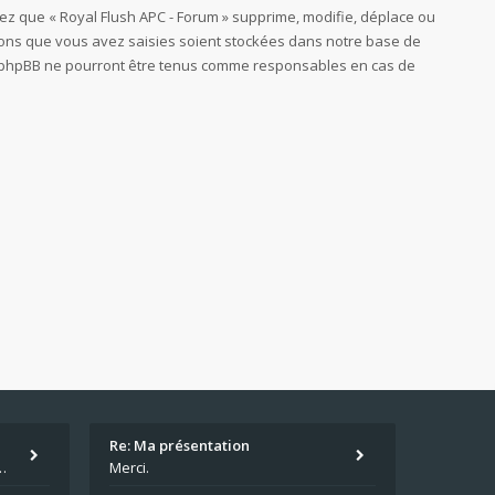
ez que « Royal Flush APC - Forum » supprime, modifie, déplace ou
tions que vous avez saisies soient stockées dans notre base de
 ni phpBB ne pourront être tenus comme responsables en cas de
Re: Ma présentation
écu quand même. Moi je suis relativementnouveau (2018) mais j'ai a
Merci.