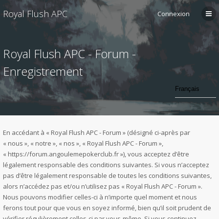
Royal Flush APC
Connexion
Royal Flush APC - Forum -
Enregistrement
En accédant à « Royal Flush APC - Forum » (désigné ci-après par
« nous », « notre », « nos », « Royal Flush APC - Forum »,
« https://forum.angoulemepokerclub.fr »), vous acceptez d’être
légalement responsable des conditions suivantes. Si vous n’acceptez
pas d’être légalement responsable de toutes les conditions suivantes,
alors n’accédez pas et/ou n’utilisez pas « Royal Flush APC - Forum ».
Nous pouvons modifier celles-ci à n’importe quel moment et nous
ferons tout pour que vous en soyez informé, bien qu’il soit prudent de
vérifier régulièrement celles-ci par vous-même. Si vous continuez