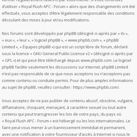
d’utiliser « Royal Flush APC - Forum » alors que des changements ont été
effectués, vous acceptez d’être légalement responsable des conditions
découlant des mises à jour et/ou modifications.
Nos forums sont développés par phpBB (désigné ci-après par « ils »,
« eux », « leur », « logiciel phpBB », « www.phpbb.com », « phpBB
Limited », « Équipes phpBB ») qui est un script libre de forum, déclaré
sous la licence «
GNU General Public License v2
» (désigné ci-après par
« GPL ») et qui peut être téléchargé depuis
www.phpbb.com
. Le logiciel
phpBB facilite seulement les discussions sur Internet. phpBB Limited
n’est pas responsable de ce que nous acceptons ou n’acceptons pas
comme contenu ou conduite permis. Pour de plus amples informations
au sujet de phpBB, veuillez consulter :
https://www.phpbb.com/
.
Vous acceptez de ne pas publier de contenu abusif, obscène, vulgaire,
diffamatoire, choquant, menaçant, à caractère sexuel ou tout autre
contenu qui peut transgresser les lois de votre pays, du pays où
« Royal Flush APC - Forum » est hébergé ou les lois internationales. Le
faire peut vous mener à un bannissement immédiat et permanent,
avec une notification à votre fournisseur d’accès à Internet si nous le