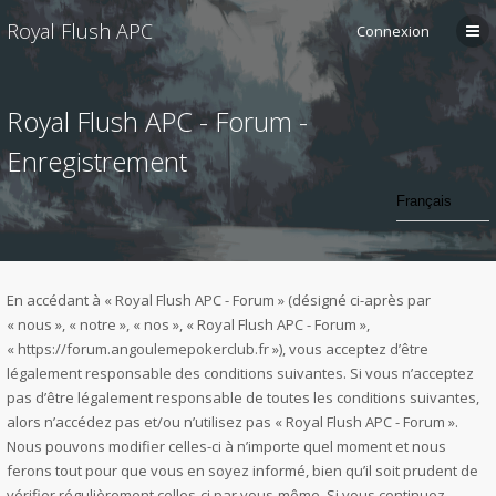
Royal Flush APC
Connexion
Royal Flush APC - Forum -
Enregistrement
En accédant à « Royal Flush APC - Forum » (désigné ci-après par
« nous », « notre », « nos », « Royal Flush APC - Forum »,
« https://forum.angoulemepokerclub.fr »), vous acceptez d’être
légalement responsable des conditions suivantes. Si vous n’acceptez
pas d’être légalement responsable de toutes les conditions suivantes,
alors n’accédez pas et/ou n’utilisez pas « Royal Flush APC - Forum ».
Nous pouvons modifier celles-ci à n’importe quel moment et nous
ferons tout pour que vous en soyez informé, bien qu’il soit prudent de
vérifier régulièrement celles-ci par vous-même. Si vous continuez