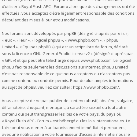
d’utiliser « Royal Flush APC - Forum » alors que des changements ont été
effectués, vous acceptez d’être légalement responsable des conditions
découlant des mises à jour et/ou modifications.
Nos forums sont développés par phpBB (désigné ci-après par « ils »,
« eux », « leur », « logiciel phpBB », « www.phpbb.com », « phpBB
Limited », « Équipes phpBB ») qui est un script libre de forum, déclaré
sous la licence «
GNU General Public License v2
» (désigné ci-après par
« GPL ») et qui peut être téléchargé depuis
www.phpbb.com
. Le logiciel
phpBB facilite seulement les discussions sur Internet. phpBB Limited
n’est pas responsable de ce que nous acceptons ou n’acceptons pas
comme contenu ou conduite permis. Pour de plus amples informations
au sujet de phpBB, veuillez consulter :
https://www.phpbb.com/
.
Vous acceptez de ne pas publier de contenu abusif, obscène, vulgaire,
diffamatoire, choquant, menaçant, à caractère sexuel ou tout autre
contenu qui peut transgresser les lois de votre pays, du pays où
« Royal Flush APC - Forum » est hébergé ou les lois internationales. Le
faire peut vous mener à un bannissement immédiat et permanent,
avec une notification à votre fournisseur d’accès à Internet si nous le