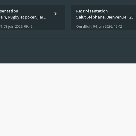
ésentation
Re: Présentation
Salut Alain, Rugby et poker, j'aime bien le mélange. Tu suis le rugby du coin ? Moi j'essaie d'aller voir des matchs de
Salut Stéphane, Bienvenue ! 25 ans de poker c'est du v
f
08 juin 2026, 09:42
OursBluff
04 juin 2026, 12:42
,
,