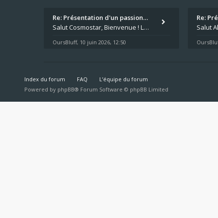
Re: Présentation d'un passion…
Re: Pr
Salut Cosmostar, Bienvenue ! Les paris sportifs en plus du poker, c'est ce que je fais aussi. Surtout la NBA, je mise su
OursBluff
10 juin 2026, 12:50
OursBluf
,
Index du forum
FAQ
L’équipe du forum
Powered by
phpBB
® Forum Software © phpBB Limited