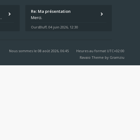
Re: Ma présentation
écu quand même. Moi je suis relativementnouveau (2018) mais j'ai a
Merci.
OursBluff
04 juin 2026, 12:30
,
Nous sommes le 08 août 2026, 06:45
Heures au format
UTC+02:00
Ravaio Theme by
Gramziu