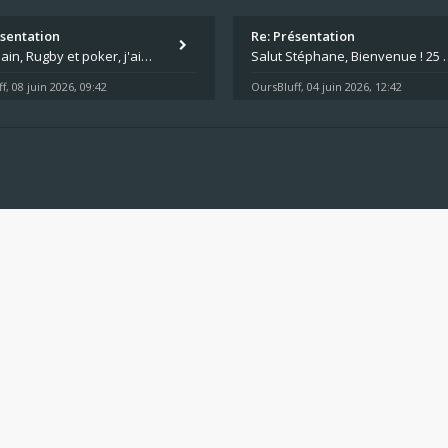
ésentation
Re: Présentation
Salut Alain, Rugby et poker, j'aime bien le mélange. Tu suis le rugby du coin ? Moi j'essaie d'aller voir des matchs de
Salut Stéphane, Bienvenue ! 25 ans de poker c'est du v
f
08 juin 2026, 09:42
OursBluff
04 juin 2026, 12:42
,
,