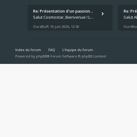
Re: Présentation d'un passion…
Re: Pr
Salut Cosmostar, Bienvenue ! Les paris sportifs en plus du poker, c'est ce que je fais aussi. Surtout la NBA, je mise su
OursBluff
10 juin 2026, 12:50
OursBluf
,
Index du forum
FAQ
L’équipe du forum
Powered by
phpBB
® Forum Software © phpBB Limited