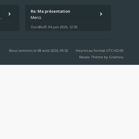
Re: Ma présentation
écu quand même. Moi je suis relativementnouveau (2018) mais j'ai a
Merci.
OursBluff
04 juin 2026, 12:30
,
Nous sommes le 08 août 2026, 09:52
Heures au format
UTC+02:00
Ravaio Theme by
Gramziu