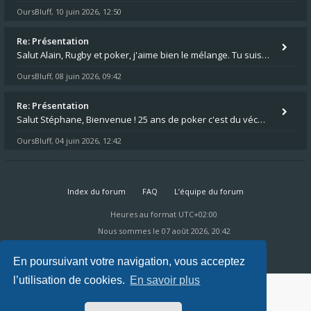
OursBluff
10 juin 2026, 12:50
,
Re: Présentation
Salut Alain, Rugby et poker, j'aime bien le mélange. Tu suis le rugby du coin ? Moi j'essaie d'aller voir des matchs de
OursBluff
08 juin 2026, 09:42
,
Re: Présentation
Salut Stéphane, Bienvenue ! 25 ans de poker c'est du vécu quand même. Moi je suis relativementnouveau (2018) mais j'ai a
OursBluff
04 juin 2026, 12:42
,
Index du forum
FAQ
L’équipe du forum
Heures au format
UTC+02:00
Nous sommes le 07 août 2026, 20:42
Powered by
phpBB
® Forum Software © phpBB Limited
Ravaio Theme by
Gramziu
En poursuivant votre navigation, vous acceptez
l’utilisation de cookies.
En savoir plus