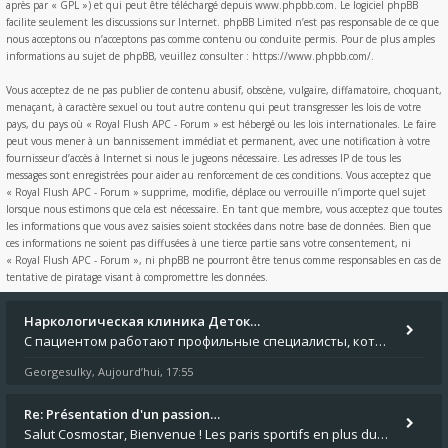
après par « GPL ») et qui peut être téléchargé depuis
www.phpbb.com
. Le logiciel phpBB
facilite seulement les discussions sur Internet. phpBB Limited n’est pas responsable de ce que
nous acceptons ou n’acceptons pas comme contenu ou conduite permis. Pour de plus amples
informations au sujet de phpBB, veuillez consulter :
https://www.phpbb.com/
.
Vous acceptez de ne pas publier de contenu abusif, obscène, vulgaire, diffamatoire, choquant,
menaçant, à caractère sexuel ou tout autre contenu qui peut transgresser les lois de votre
pays, du pays où « Royal Flush APC - Forum » est hébergé ou les lois internationales. Le faire
peut vous mener à un bannissement immédiat et permanent, avec une notification à votre
fournisseur d’accès à Internet si nous le jugeons nécessaire. Les adresses IP de tous les
messages sont enregistrées pour aider au renforcement de ces conditions. Vous acceptez que
« Royal Flush APC - Forum » supprime, modifie, déplace ou verrouille n’importe quel sujet
lorsque nous estimons que cela est nécessaire. En tant que membre, vous acceptez que toutes
les informations que vous avez saisies soient stockées dans notre base de données. Bien que
ces informations ne soient pas diffusées à une tierce partie sans votre consentement, ni
« Royal Flush APC - Forum », ni phpBB ne pourront être tenus comme responsables en cas de
tentative de piratage visant à compromettre les données.
Наркологическая клиника Деток…
С пациентом работают профильные специалисты, которые оценивают состояние и подбирают безопасный план помощи. Исследоват
Georgesulky
Aujourd’hui, 17:55
,
Re: Présentation d'un passion…
Salut Cosmostar, Bienvenue ! Les paris sportifs en plus du poker, c'est ce que je fais aussi. Surtout la NBA, je mise su