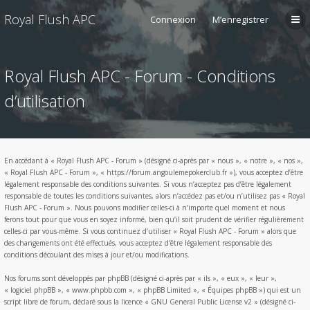
Royal Flush APC
Connexion
M’enregistrer
Royal Flush APC - Forum - Conditions
d’utilisation
En accédant à « Royal Flush APC - Forum » (désigné ci-après par « nous », « notre », « nos »,
« Royal Flush APC - Forum », « https://forum.angoulemepokerclub.fr »), vous acceptez d’être
légalement responsable des conditions suivantes. Si vous n’acceptez pas d’être légalement
responsable de toutes les conditions suivantes, alors n’accédez pas et/ou n’utilisez pas « Royal
Flush APC - Forum ». Nous pouvons modifier celles-ci à n’importe quel moment et nous
ferons tout pour que vous en soyez informé, bien qu’il soit prudent de vérifier régulièrement
celles-ci par vous-même. Si vous continuez d’utiliser « Royal Flush APC - Forum » alors que
des changements ont été effectués, vous acceptez d’être légalement responsable des
conditions découlant des mises à jour et/ou modifications.
Nos forums sont développés par phpBB (désigné ci-après par « ils », « eux », « leur »,
« logiciel phpBB », « www.phpbb.com », « phpBB Limited », « Équipes phpBB ») qui est un
script libre de forum, déclaré sous la licence «
GNU General Public License v2
» (désigné ci-