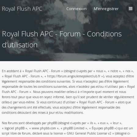
Royal Flush APC
Connexion
M’enregistrer
Royal Flush APC - Forum - Conditions
d’utilisation
En accédant à « Royal Flush APC - Forum » (désigné ci-après par « nous », « notre », « nos »,
« Royal Flush APC - Forum », « https://forum.angoulemepokerclub.fr »), vous acceptez d’être
légalement responsable des conditions suivantes. Si vous n’acceptez pas d’être légalement
responsable de toutes les conditions suivantes, alors n’accédez pas et/ou n’utilisez pas « Royal
Flush APC - Forum ». Nous pouvons modifier celles-ci à n’importe quel moment et nous
ferons tout pour que vous en soyez informé, bien qu’il soit prudent de vérifier régulièrement
celles-ci par vous-même. Si vous continuez d’utiliser « Royal Flush APC - Forum » alors que
des changements ont été effectués, vous acceptez d’être légalement responsable des
conditions découlant des mises à jour et/ou modifications.
Nos forums sont développés par phpBB (désigné ci-après par « ils », « eux », « leur »,
« logiciel phpBB », « www.phpbb.com », « phpBB Limited », « Équipes phpBB ») qui est un
script libre de forum, déclaré sous la licence «
GNU General Public License v2
» (désigné ci-