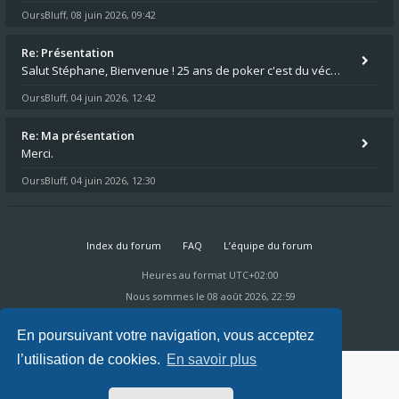
OursBluff
08 juin 2026, 09:42
,
Re: Présentation
Salut Stéphane, Bienvenue ! 25 ans de poker c'est du vécu quand même. Moi je suis relativementnouveau (2018) mais j'ai a
OursBluff
04 juin 2026, 12:42
,
Re: Ma présentation
Merci.
OursBluff
04 juin 2026, 12:30
,
Index du forum
FAQ
L’équipe du forum
Heures au format
UTC+02:00
Nous sommes le 08 août 2026, 22:59
Powered by
phpBB
® Forum Software © phpBB Limited
Ravaio Theme by
Gramziu
En poursuivant votre navigation, vous acceptez
l’utilisation de cookies.
En savoir plus