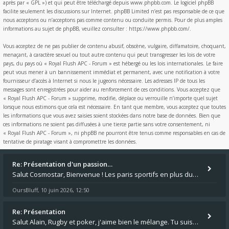
après par « GPL ») et qui peut être téléchargé depuis
www.phpbb.com
. Le logiciel phpBB
facilite seulement les discussions sur Internet. phpBB Limited n’est pas responsable de ce que
nous acceptons ou n’acceptons pas comme contenu ou conduite permis. Pour de plus amples
informations au sujet de phpBB, veuillez consulter :
https://www.phpbb.com/
.
Vous acceptez de ne pas publier de contenu abusif, obscène, vulgaire, diffamatoire, choquant,
menaçant, à caractère sexuel ou tout autre contenu qui peut transgresser les lois de votre
pays, du pays où « Royal Flush APC - Forum » est hébergé ou les lois internationales. Le faire
peut vous mener à un bannissement immédiat et permanent, avec une notification à votre
fournisseur d’accès à Internet si nous le jugeons nécessaire. Les adresses IP de tous les
messages sont enregistrées pour aider au renforcement de ces conditions. Vous acceptez que
« Royal Flush APC - Forum » supprime, modifie, déplace ou verrouille n’importe quel sujet
lorsque nous estimons que cela est nécessaire. En tant que membre, vous acceptez que toutes
les informations que vous avez saisies soient stockées dans notre base de données. Bien que
ces informations ne soient pas diffusées à une tierce partie sans votre consentement, ni
« Royal Flush APC - Forum », ni phpBB ne pourront être tenus comme responsables en cas de
tentative de piratage visant à compromettre les données.
Re: Présentation d'un passion…
Salut Cosmostar, Bienvenue ! Les paris sportifs en plus du poker, c'est ce que je fais aussi. Surtout la NBA, je mise su
OursBluff
10 juin 2026, 12:50
,
Re: Présentation
Salut Alain, Rugby et poker, j'aime bien le mélange. Tu suis le rugby du coin ? Moi j'essaie d'aller voir des matchs de