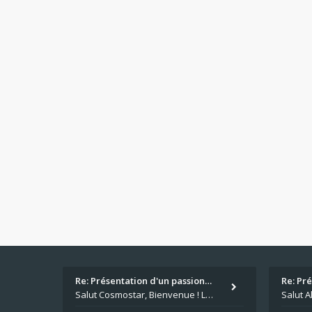
Re: Présentation d'un passion…
Re: Pr
Salut Cosmostar, Bienvenue ! Les paris sportifs en plus du poker, c'est ce que je fais aussi. Surtout la NBA, je mise su