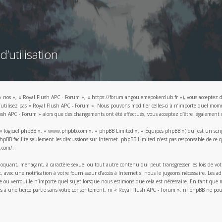
’utilisation
« nos », « Royal Flush APC - Forum », « https://forum.angoulemepokerclub.fr »), vous acceptez d’
n’utilisez pas « Royal Flush APC - Forum ». Nous pouvons modifier celles-ci à n’importe quel mo
Flush APC - Forum » alors que des changements ont été effectués, vous acceptez d’être légalement 
, « logiciel phpBB », « www.phpbb.com », « phpBB Limited », « Équipes phpBB ») qui est un script
l phpBB facilite seulement les discussions sur Internet. phpBB Limited n’est pas responsable de
.com/
.
hoquant, menaçant, à caractère sexuel ou tout autre contenu qui peut transgresser les lois de vot
ec une notification à votre fournisseur d’accès à Internet si nous le jugeons nécessaire. Les adr
 ou verrouille n’importe quel sujet lorsque nous estimons que cela est nécessaire. En tant que 
es à une tierce partie sans votre consentement, ni « Royal Flush APC - Forum », ni phpBB ne pou