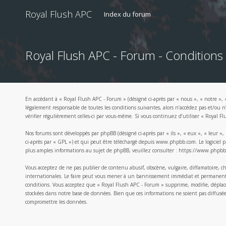
Royal Flush APC
Index du forum
Royal Flush APC - Forum - Conditions d
En accédant à « Royal Flush APC - Forum » (désigné ci-après par « nous », « notre », 
légalement responsable de toutes les conditions suivantes, alors n’accédez pas et/ou 
vérifier régulièrement celles-ci par vous-même. Si vous continuez d’utiliser « Royal 
Nos forums sont développés par phpBB (désigné ci-après par « ils », « eux », « leur »
ci-après par « GPL ») et qui peut être téléchargé depuis
www.phpbb.com
. Le logicie
plus amples informations au sujet de phpBB, veuillez consulter :
https://www.phpbb
Vous acceptez de ne pas publier de contenu abusif, obscène, vulgaire, diffamatoire, c
internationales. Le faire peut vous mener à un bannissement immédiat et permanent, av
conditions. Vous acceptez que « Royal Flush APC - Forum » supprime, modifie, déplace
stockées dans notre base de données. Bien que ces informations ne soient pas diffusé
compromettre les données.