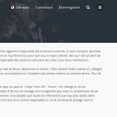
Site web
Connexion
M’enregistrer
être légalement responsable des conditions suivantes. Si vous n’acceptez pas d’être
ment et nous ferons tout pour que vous en soyez informé, bien qu’il soit prudent de
responsable des conditions découlant des mises à jour et/ou modifications.
 libre de forum, déclaré sous la licence «
GNU General Public License v2
» (désigné
 ce que nous acceptons ou n’acceptons pas comme contenu ou conduite permis. Pour de
re pays, du pays où « Royal Flush APC - Forum » est hébergé ou les lois
esses IP de tous les messages sont enregistrées pour aider au renforcement de ces
membre, vous acceptez que toutes les informations que vous avez saisies soient
rront être tenus comme responsables en cas de tentative de piratage visant à