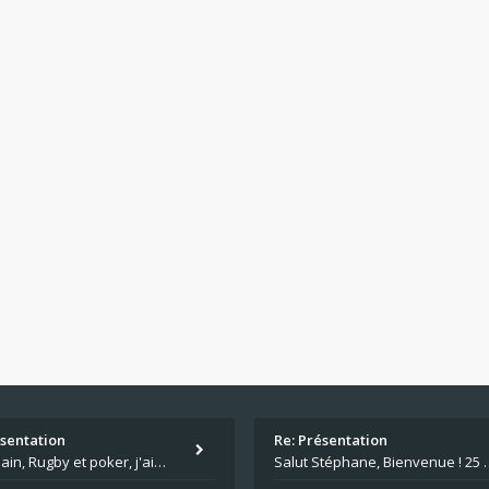
ésentation
Re: Présentation
Salut Alain, Rugby et poker, j'aime bien le mélange. Tu suis le rugby du coin ? Moi j'essaie d'aller voir des matchs de
Salut Stéphane, Bienvenue ! 25 ans de poker c'est du v