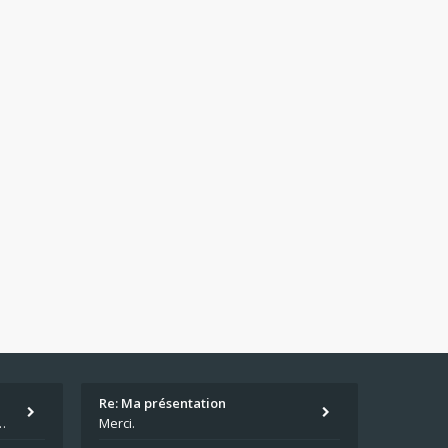
Re: Ma présentation
écu quand même. Moi je suis relativementnouveau (2018) mais j'ai a
Merci.