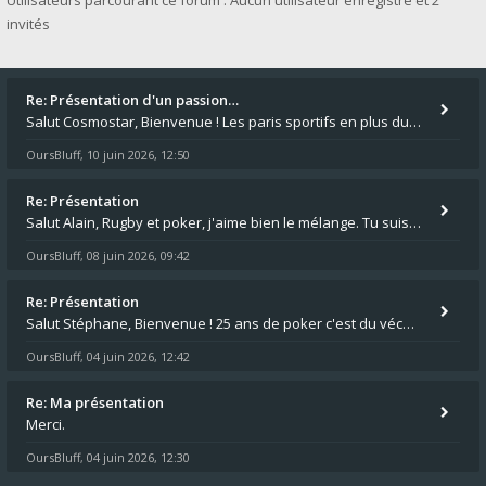
Utilisateurs parcourant ce forum : Aucun utilisateur enregistré et 2
invités
Re: Présentation d'un passion…
Salut Cosmostar, Bienvenue ! Les paris sportifs en plus du poker, c'est ce que je fais aussi. Surtout la NBA, je mise su
OursBluff
10 juin 2026, 12:50
,
Re: Présentation
Salut Alain, Rugby et poker, j'aime bien le mélange. Tu suis le rugby du coin ? Moi j'essaie d'aller voir des matchs de
OursBluff
08 juin 2026, 09:42
,
Re: Présentation
Salut Stéphane, Bienvenue ! 25 ans de poker c'est du vécu quand même. Moi je suis relativementnouveau (2018) mais j'ai a
OursBluff
04 juin 2026, 12:42
,
Re: Ma présentation
Merci.
OursBluff
04 juin 2026, 12:30
,