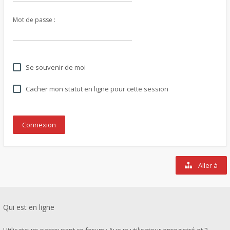
Mot de passe :
Se souvenir de moi
Cacher mon statut en ligne pour cette session
Aller à
Qui est en ligne