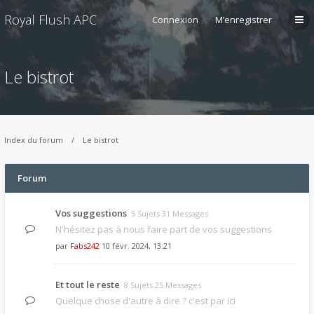
Royal Flush APC
Connexion
M’enregistrer
Le bistrot
Index du forum
Le bistrot
Forum
Vos suggestions
5 Sujets 31 Messages
N'hésitez pas à nous faire part de vos suggestions
par
Fabs242
10 févr. 2024, 13:21
Et tout le reste
8 Sujets 25 Messages
Quelque chose d'autre à dire ? c'est par ici