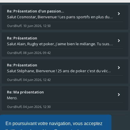
Re: Présentation d'un passion…
Salut Cosmostar, Bienvenue ! Les paris sportifs en plus du poker, c'est ce que je fais aussi. Surtout la NBA, je mise su
OursBluff
10 juin 2026, 12:50
,
Re: Présentation
Salut Alain, Rugby et poker, j'aime bien le mélange. Tu suis le rugby du coin ? Moi j'essaie d'aller voir des matchs de
OursBluff
08 juin 2026, 09:42
,
Re: Présentation
Salut Stéphane, Bienvenue ! 25 ans de poker c'est du vécu quand même. Moi je suis relativementnouveau (2018) mais j'ai a
OursBluff
04 juin 2026, 12:42
,
Re: Ma présentation
Merci.
OursBluff
04 juin 2026, 12:30
,
En poursuivant votre navigation, vous acceptez
Index du forum
FAQ
L’équipe du forum