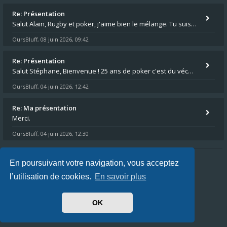
Re: Présentation
Salut Alain, Rugby et poker, j'aime bien le mélange. Tu suis le rugby du coin ? Moi j'essaie d'aller voir des matchs de
OursBluff
08 juin 2026, 09:42
,
Re: Présentation
Salut Stéphane, Bienvenue ! 25 ans de poker c'est du vécu quand même. Moi je suis relativementnouveau (2018) mais j'ai a
OursBluff
04 juin 2026, 12:42
,
Re: Ma présentation
Merci.
OursBluff
04 juin 2026, 12:30
,
En poursuivant votre navigation, vous acceptez
Index du forum
FAQ
L’équipe du forum
l’utilisation de cookies.
En savoir plus
Heures au format
UTC+02:00
Nous sommes le 07 août 2026, 10:10
OK
Powered by
phpBB
® Forum Software © phpBB Limited
Ravaio Theme by
Gramziu