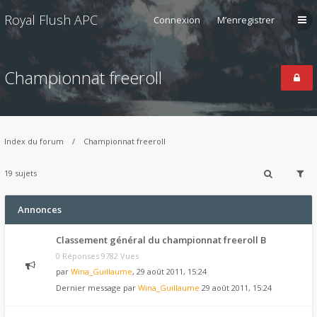
Royal Flush APC
Connexion
M’enregistrer
Championnat freeroll
Index du forum
Championnat freeroll
19 sujets
Annonces
Classement général du championnat freeroll B
0 Réponses 9782 Vues
par
Wina_Guillaume
, 29 août 2011, 15:24
Dernier message par
Wina_Guillaume
29 août 2011, 15:24