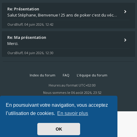
Re: Présentation
Salut Stéphane, Bienvenue ! 25 ans de poker c'est du vécu quand même. Moi je suis relativementnouveau (2018) mais j'ai a
OursBluff
04 juin 2026, 12:42
,
Re: Ma présentation
Merci.
OursBluff
04 juin 2026, 12:30
,
Index du forum
FAQ
L’équipe du forum
Heures au format
UTC+02:00
Nous sommes le 06 août 2026, 23:52
Powered by
phpBB
® Forum Software © phpBB Limited
Ravaio Theme by
Gramziu
En poursuivant votre navigation, vous acceptez
l’utilisation de cookies.
En savoir plus
OK