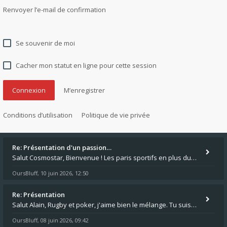
Renvoyer l’e-mail de confirmation
Se souvenir de moi
Cacher mon statut en ligne pour cette session
M’enregistrer
Conditions d’utilisation
Politique de vie privée
Re: Présentation d'un passion…
Salut Cosmostar, Bienvenue ! Les paris sportifs en plus du poker, c'est ce que je fais aussi. Surtout la NBA, je mise su
OursBluff
10 juin 2026, 12:50
,
Re: Présentation
Salut Alain, Rugby et poker, j'aime bien le mélange. Tu suis le rugby du coin ? Moi j'essaie d'aller voir des matchs de
OursBluff
08 juin 2026, 09:42
,