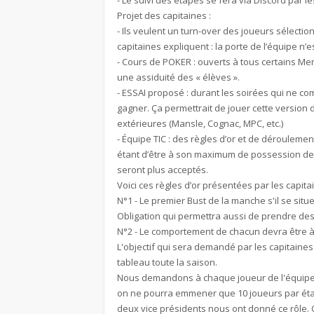
- Le suivi des étapes se fera via Discord par le
Projet des capitaines :
- Ils veulent un turn-over des joueurs sélectionné
capitaines expliquent : la porte de l’équipe n’
- Cours de POKER : ouverts à tous certains Merc
une assiduité des « élèves ».
- ESSAI proposé : durant les soirées qui ne co
gagner. Ça permettrait de jouer cette version 
extérieures (Mansle, Cognac, MPC, etc.)
- Équipe TIC : des règles d’or et de dérouleme
étant d’être à son maximum de possession de s
seront plus acceptés.
Voici ces règles d’or présentées par les capitai
N°1 - Le premier Bust de la manche s'il se situe
Obligation qui permettra aussi de prendre des 
N°2 - Le comportement de chacun devra être à 
L'objectif qui sera demandé par les capitaines B
tableau toute la saison.
Nous demandons à chaque joueur de l'équipe de
on ne pourra emmener que 10 joueurs par éta
deux vice présidents nous ont donné ce rôle. 