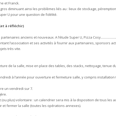
e et Franck.
 gros diminuant ainsi les problèmes liés au : lieux de stockage, péremption
uper U pour une question de fidélité.
et à réfléchir)
rtenaires anciens et nouveaux. A l’étude Super U, Pizza Cosy.......................
ntant l’association et ses activités à fournir aux partenaires, sponsors actu
ets très vite.
ture de la salle, mise en place des tables, des stacks, nettoyage, tenue du 
redi à l’année pour ouverture et fermeture salle, y compris installation t
e un vendredi sur 7.
gère.
u plus) volontaire : un calendrier sera mis à la disposition de tous les ad
 et fermer la salle (toutes les opérations annexes).