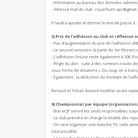
- Information au bureau des données administra
- Adresse mail du club : royal.flush.apc@gmail
Il faudra ajouter et donner le mot de passe à 
5) Prix de l'adhésion au club et réflexion 
- Pas d’augmentation du prix de l’adhésion AN
- Le second semestre (à partir du 1er février) 
- L’adhésion OnLine reste également à 30€ (ho
- Règle du don : suite à des rumeurs issues d
sous forme de dotations ». Du coup on a trans
- Également : la déduction du montant de l’adhé
Renaud et Yohan doivent modifier avant septembr
6) Championnat par équipe (organisation, 
- Bob et JP seront les seuls responsables (capi
- Le club prendra en charge la totalité des re
- On veut organiser une manche TIC cette anné
c’est possible.