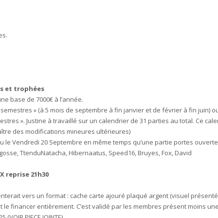
es.
ns et trophées
une base de 7000€ à l’année.
 semestres » (à 5 mois de septembre à fin janvier et de février à fin juin)
tres ». Justine à travaillé sur un calendrier de 31 parties au total. Ce calen
ître des modifications mineures ultérieures)
lieu le Vendredi 20 Septembre en même temps qu’une partie portes ouverte
gosse, TtenduNatacha, Hibernaatus, Speed16, Bruyes, Fox, David
X reprise 21h30
nterait vers un format : cache carte ajouré plaqué argent (visuel présenté 
 le financer entièrement. C’est validé par les membres présent moins une
5 (VOIR PIECE JOINTE).