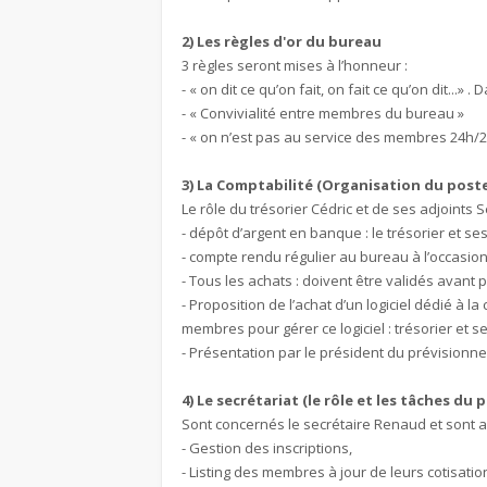
2) Les règles d'or du bureau
3 règles seront mises à l’honneur :
- « on dit ce qu’on fait, on fait ce qu’on dit.
- « Convivialité entre membres du bureau »
- « on n’est pas au service des membres 24h/24
3) La Comptabilité (Organisation du post
Le rôle du trésorier Cédric et de ses adjoints 
- dépôt d’argent en banque : le trésorier et ses
- compte rendu régulier au bureau à l’occasion 
- Tous les achats : doivent être validés avant 
- Proposition de l’achat d’un logiciel dédié à la
membres pour gérer ce logiciel : trésorier et s
- Présentation par le président du prévisionn
4) Le secrétariat (le rôle et les tâches du 
Sont concernés le secrétaire Renaud et sont ad
- Gestion des inscriptions,
- Listing des membres à jour de leurs cotisation