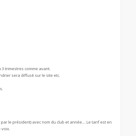
 ou 3 trimestres comme avant.
drier sera diffusé sur le site etc.
s.
par le président) avec nom du club et année.... Le tarif est en
 voix.