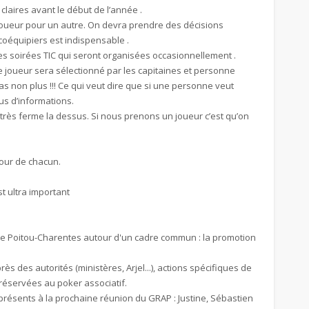
claires avant le début de l’année .
n joueur pour un autre. On devra prendre des décisions
 coéquipiers est indispensable .
es soirées TIC qui seront organisées occasionnellement .
ue joueur sera sélectionné par les capitaines et personne
s non plus !!! Ce qui veut dire que si une personne veut
lus d’informations.
très ferme la dessus. Si nous prenons un joueur c’est qu’on
tour de chacun.
t ultra important
 de Poitou-Charentes autour d'un cadre commun : la promotion
rès des autorités (ministères, Arjel...), actions spécifiques de
 réservées au poker associatif.
présents à la prochaine réunion du GRAP : Justine, Sébastien