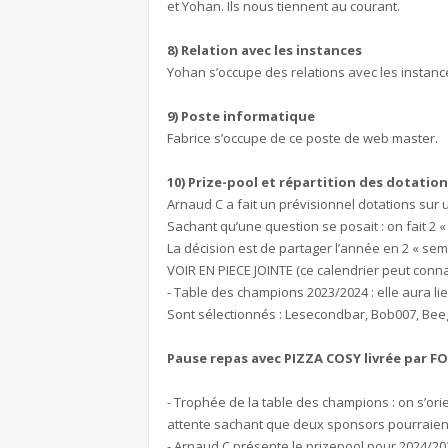
et Yohan. Ils nous tiennent au courant.
8) Relation avec les instances
Yohan s’occupe des relations avec les instanc
9) Poste informatique
Fabrice s’occupe de ce poste de web master.
10) Prize-pool et répartition des dotatio
Arnaud C a fait un prévisionnel dotations sur 
Sachant qu’une question se posait : on fait 2 «
La décision est de partager l’année en 2 « semes
VOIR EN PIECE JOINTE (ce calendrier peut conna
- Table des champions 2023/2024 : elle aura 
Sont sélectionnés : Lesecondbar, Bob007, Bee
Pause repas avec PIZZA COSY livrée par FO
- Trophée de la table des champions : on s’orie
attente sachant que deux sponsors pourraient
- Arnaud C présente le prizepool pour 2024/202