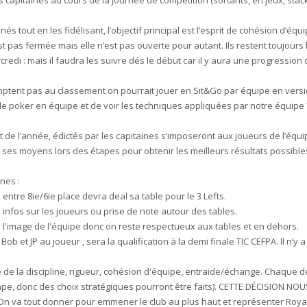
s capitaines au cours de la journée de compétition (sortants, en jeux, stacks.
s tout en les fidélisant, l’objectif principal est l’esprit de cohésion d’équipe
est pas fermée mais elle n’est pas ouverte pour autant. Ils restent toujours
redi : mais il faudra les suivre dés le début car il y aura une progression
mptent pas au classement on pourrait jouer en Sit&Go par équipe en versio
de poker en équipe et de voir les techniques appliquées par notre équipe T
nt de l’année, édictés par les capitaines s’imposeront aux joueurs de l’équ
es moyens lors des étapes pour obtenir les meilleurs résultats possibles
nes :
 entre 8ie/6ie place devra deal sa table pour le 3 Lefts.
infos sur les joueurs ou prise de note autour des tables.
l'image de l'équipe donc on reste respectueux aux tables et en dehors.
ob et JP au joueur , sera la qualification à la demi finale TIC CEFPA. Il n’y
 la discipline, rigueur, cohésion d'équipe, entraide/échange. Chaque déc
pe, donc des choix stratégiques pourront être faits). CETTE DÉCISION N
On va tout donner pour emmener le club au plus haut et représenter Royal