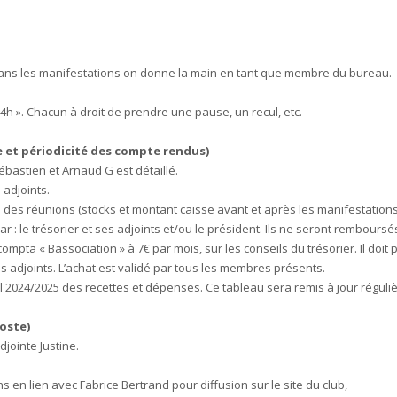
..» . Dans les manifestations on donne la main en tant que membre du bureau.
h ». Chacun à droit de prendre une pause, un recul, etc.
e et périodicité des compte rendus)
Sébastien et Arnaud G est détaillé.
 adjoints.
des réunions (stocks et montant caisse avant et après les manifestations, bi
par : le trésorier et ses adjoints et/ou le président. Ils ne seront rembours
 compta « Bassociation » à 7€ par mois, sur les conseils du trésorier. Il doit
es adjoints. L’achat est validé par tous les membres présents.
el 2024/2025 des recettes et dépenses. Ce tableau sera remis à jour régul
poste)
jointe Justine.
s en lien avec Fabrice Bertrand pour diffusion sur le site du club,