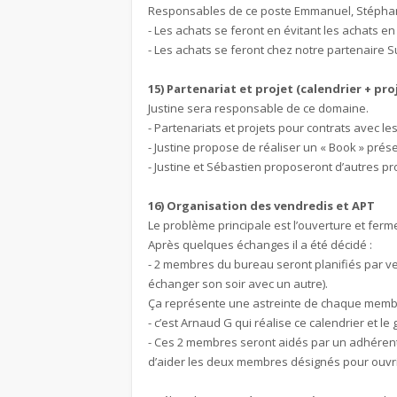
Responsables de ce poste Emmanuel, Stéphan
- Les achats se feront en évitant les achats en
- Les achats se feront chez notre partenaire S
15) Partenariat et projet (calendrier + proj
Justine sera responsable de ce domaine.
- Partenariats et projets pour contrats avec les pa
- Justine propose de réaliser un « Book » prése
- Justine et Sébastien proposeront d’autres proj
16) Organisation des vendredis et APT
Le problème principale est l’ouverture et ferme
Après quelques échanges il a été décidé :
- 2 membres du bureau seront planifiés par vend
échanger son soir avec un autre).
Ça représente une astreinte de chaque membr
- c’est Arnaud G qui réalise ce calendrier et le 
- Ces 2 membres seront aidés par un adhérent (o
d’aider les deux membres désignés pour ouvrir