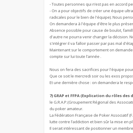
- Toutes personnes qui n’est pas en accord peu
- On a pour objectifs de créer une équipe ultr
radicales pour le bien de l'équipe). Nous pens
On demandera à l'équipe d'être le plus présen
Absence possible pour cause de boulot, famille
d'autre ne pourra venir changer la décision. N
s'intégrer il va falloir passer par pas mal d'é
Maintenant sur le comportement on demandera d
compte sur lui toute l’année .
Nous on fera des sacrifices pour l'équipe pour
Que ce soit le mercredi soir ou les exos propo
Et une dernière chose : on demandera le respe
7) GRAP et FFPA (Explication du rôles des
le G.R.A.P.(Groupement Régional des Associat
du poker amateur.
La Fédération Française de Poker Associatif (F.F
lutte contre l’addiction et bien sûr la mise en
Il serait intéressant de positionner un membr