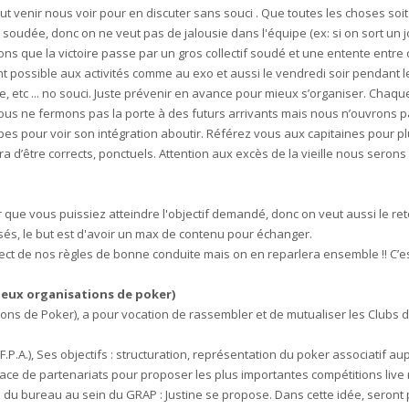
t venir nous voir pour en discuter sans souci . Que toutes les choses soit 
a soudée, donc on ne veut pas de jalousie dans l'équipe (ex: si on sort u
ons que la victoire passe par un gros collectif soudé et une entente entre
t possible aux activités comme au exo et aussi le vendredi soir pendant l
, etc ... no souci. Juste prévenir en avance pour mieux s’organiser. Chaq
ous ne fermons pas la porte à des futurs arrivants mais nous n’ouvrons pa
tapes pour voir son intégration aboutir. Référez vous aux capitaines pour p
’être corrects, ponctuels. Attention aux excès de la vieille nous serons 
 que vous puissiez atteindre l'objectif demandé, donc on veut aussi le re
sés, le but est d'avoir un max de contenu pour échanger.
ct de nos règles de bonne conduite mais on en reparlera ensemble !! C’es
 deux organisations de poker)
ions de Poker), a pour vocation de rassembler et de mutualiser les Clubs
.P.A.), Ses objectifs : structuration, représentation du poker associatif aup
 place de partenariats pour proposer les plus importantes compétitions live
e du bureau au sein du GRAP : Justine se propose. Dans cette idée, seront 