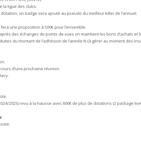
 la ligue des clubs.
 dotation, un badge sera ajouté au pseudo du meilleur killer de l’annuel.
 fera une proposition à 500€ pour l’ensemble.
: après des échanges de points de vues on maintient les bons d’achats et le
éduites du montant de l’adhésion de l’année N (à gérer au moment des ins
on.
u cours d’une prochaine réunion.
tery.
ste.
024/2025) revu à la hausse avec 600€ de plus de dotations (2 package live
x
poste.