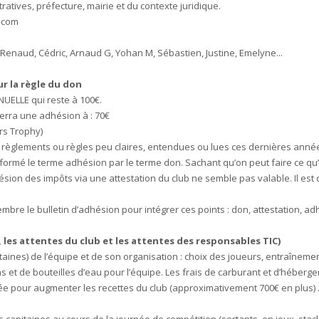
tives, préfecture, mairie et du contexte juridique.
 .com
: Renaud, Cédric, Arnaud G, Yohan M, Sébastien, Justine, Emelyne...
sur la règle du don
NUELLE qui reste à 100€.
verra une adhésion à : 70€
rs Trophy)
e règlements ou règles peu claires, entendues ou lues ces dernières année
formé le terme adhésion par le terme don. Sachant qu’on peut faire ce qu
sion des impôts via une attestation du club ne semble pas valable. Il est d
e le bulletin d’adhésion pour intégrer ces points : don, attestation, adhés
les attentes du club et les attentes des responsables TIC)
taines) de l’équipe et de son organisation : choix des joueurs, entraînemen
pas et de bouteilles d’eau pour l’équipe. Les frais de carburant et d’héber
e pour augmenter les recettes du club (approximativement 700€ en plus) . 