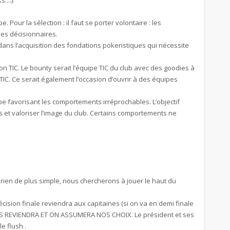
...).
. Pour la sélection : il faut se porter volontaire : les
 les décisionnaires.
 dans l’acquisition des fondations pokeristiques qui nécessite
n TIC. Le bounty serait l’équipe TIC du club avec des goodies à
IC. Ce serait également l’occasion d’ouvrir à des équipes
ipe favorisant les comportements irréprochables. L’objectif
 et valoriser l’image du club. Certains comportements ne
 a rien de plus simple, nous chercherons à jouer le haut du
ision finale reviendra aux capitaines (si on va en demi finale
OUS REVIENDRA ET ON ASSUMERA NOS CHOIX. Le président et ses
e flush .