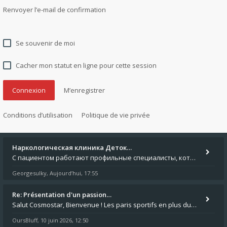
Renvoyer l’e-mail de confirmation
Se souvenir de moi
Cacher mon statut en ligne pour cette session
M’enregistrer
Conditions d’utilisation
Politique de vie privée
Наркологическая клиника Деток…
С пациентом работают профильные специалисты, которые оценивают состояние и подбирают безопасный план помощи. Исследоват
Georgesulky
Aujourd’hui, 17:55
,
Re: Présentation d'un passion…
Salut Cosmostar, Bienvenue ! Les paris sportifs en plus du poker, c'est ce que je fais aussi. Surtout la NBA, je mise su
OursBluff
10 juin 2026, 12:50
,