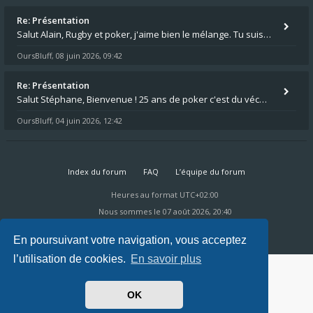
Re: Présentation
Salut Alain, Rugby et poker, j'aime bien le mélange. Tu suis le rugby du coin ? Moi j'essaie d'aller voir des matchs de
OursBluff
08 juin 2026, 09:42
,
Re: Présentation
Salut Stéphane, Bienvenue ! 25 ans de poker c'est du vécu quand même. Moi je suis relativementnouveau (2018) mais j'ai a
OursBluff
04 juin 2026, 12:42
,
Index du forum
FAQ
L’équipe du forum
Heures au format
UTC+02:00
Nous sommes le 07 août 2026, 20:40
Powered by
phpBB
® Forum Software © phpBB Limited
Ravaio Theme by
Gramziu
En poursuivant votre navigation, vous acceptez
l’utilisation de cookies.
En savoir plus
OK