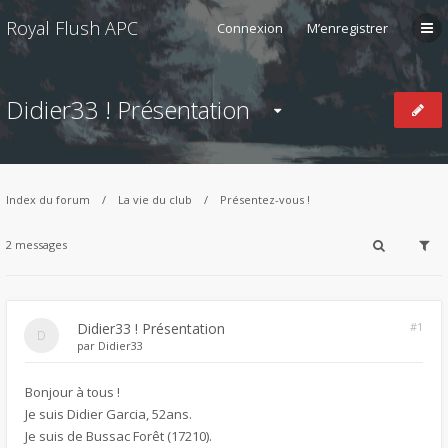
Royal Flush APC
Connexion
M’enregistrer
Didier33 ! Présentation
Index du forum
La vie du club
Présentez-vous !
2 messages
Didier33 ! Présentation
#1
par
Didier33
Bonjour à tous !
Je suis Didier Garcia, 52ans.
Je suis de Bussac Forêt (17210).