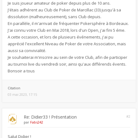
Je suis joueur amateur de poker depuis plus de 10 ans.
J'étais adhérent au Club de Poker de Marcillac (33) jusqu'à sa
dissolution (malheureusement), sans Club depuis.
En parallèle, il m'arrivait de fréquenter Pokersphére à Bordeaux.
J'ai connu votre Club en Mai 2018, lors d'un Open, j'ai fini 5 éme.
A cette occasion, et lors de plusieurs événements, j'ai pu
apprécié l'excellent Niveau de Poker de votre Association, mais
aussi sa convivialité.
Je souhaiterai m'inscrire au sein de votre Club, afin de participer
au tournoi live du vendredi soir, ainsi qu'aux différends évents.
Bonsoir a tous
Citation
03 mai 2023, 17:15
Re: Didier33 ! Présentation
#2
par
Fabs242
Salut Didier !