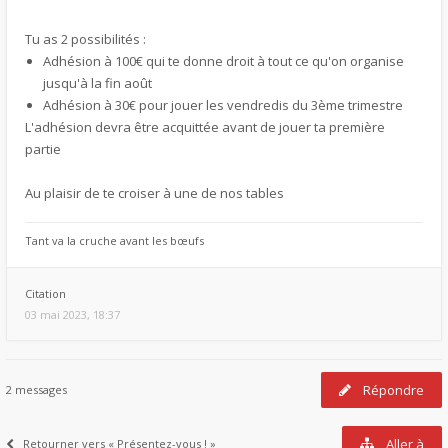
Tu as 2 possibilités :
Adhésion à 100€ qui te donne droit à tout ce qu'on organise
jusqu'à la fin août
Adhésion à 30€ pour jouer les vendredis du 3ème trimestre
L'adhésion devra être acquittée avant de jouer ta première
partie
Au plaisir de te croiser à une de nos tables
Tant va la cruche avant les bœufs
Citation
03 mai 2023, 18:37
Répondre
2 messages
Aller à
Retourner vers « Présentez-vous ! »