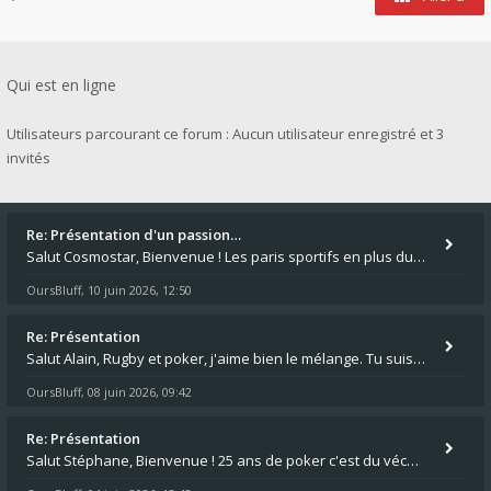
Qui est en ligne
Utilisateurs parcourant ce forum : Aucun utilisateur enregistré et 3
invités
Re: Présentation d'un passion…
Salut Cosmostar, Bienvenue ! Les paris sportifs en plus du poker, c'est ce que je fais aussi. Surtout la NBA, je mise su
OursBluff
10 juin 2026, 12:50
,
Re: Présentation
Salut Alain, Rugby et poker, j'aime bien le mélange. Tu suis le rugby du coin ? Moi j'essaie d'aller voir des matchs de
OursBluff
08 juin 2026, 09:42
,
Re: Présentation
Salut Stéphane, Bienvenue ! 25 ans de poker c'est du vécu quand même. Moi je suis relativementnouveau (2018) mais j'ai a