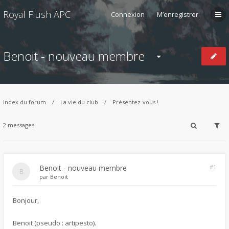
Royal Flush APC
Connexion
M’enregistrer
Benoit - nouveau membre
Index du forum
La vie du club
Présentez-vous !
2 messages
Benoit - nouveau membre
#1
par
Benoit
Bonjour,
Benoit (pseudo : artipesto).