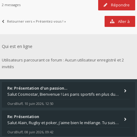
Répondre
2 messages
Aller à
Retourner vers « Présentez-vous ! »
Qui est en ligne
Utilisateurs parcourant ce forum : Aucun utilisateur enregistré et 2
invités
Re: Présentation d'un passion…
Salut Cosmostar, Bienvenue ! Les paris sportifs en plus du poker, c'est ce que je fais aussi. Surtout la NBA, je mise su
OursBluff
10 juin 2026, 12:50
,
Re: Présentation
Salut Alain, Rugby et poker, j'aime bien le mélange. Tu suis le rugby du coin ? Moi j'essaie d'aller voir des matchs de
OursBluff
08 juin 2026, 09:42
,