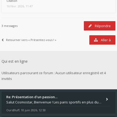
Citation
16 févr. 2026, 11:47
Répondre
3 messages
Aller à
Retourner vers « Présentez-vous ! »
Qui est en ligne
Utilisateurs parcourant ce forum : Aucun utilisateur enregistré et 4
invités
Re: Présentation d'un passion…
Salut Cosmostar, Bienvenue ! Les paris sportifs en plus du poker, c'est ce que je fais aussi. Surtout la NBA, je mise su
OursBluff
10 juin 2026, 12:50
,