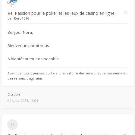
Re: Passion pour le poker et les jeux de casino en ligne
#2
par
Roro1616
Bonjour Nora,
Bienvenue parmi nous
A bientôt autour d'une table
Avant de juger, pensez qu'il y a une histoire derrière chaque personne et
des raisons d'agir ainsi
Citation
04 sept. 2025, 16:04
#3