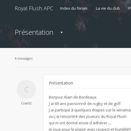
Royal Flush APC
Index du forum
La vie du club
P
Présentation
4 messages
Présentation
Bonjour Alain de Bordeaux
Cisal32
J ai 69 ans passionné de rugby et de golf
J ai participé à quelques étapes sur le winam
ou j ai rencontré des joueurs du Royal Flush
qui m ont donné envie d adhérer ....
Je joue pour le plaisir avec respect et humilité!!