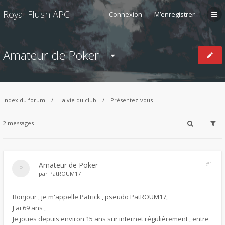
Royal Flush APC
Connexion
M’enregistrer
Amateur de Poker
Index du forum
La vie du club
Présentez-vous !
2 messages
Amateur de Poker
#1
par
PatROUM17
Bonjour , je m'appelle Patrick , pseudo PatROUM17,
J'ai 69 ans ,
Je joues depuis environ 15 ans sur internet régulièrement , entre