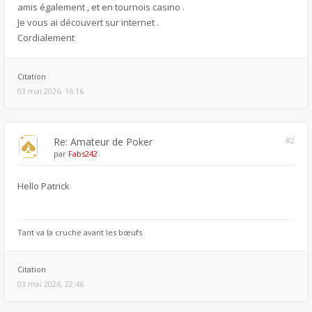
amis également , et en tournois casino .
Je vous ai découvert sur internet .
Cordialement
Citation
03 mai 2026, 16:16
Re: Amateur de Poker
#2
par
Fabs242
Hello Patrick
Tant va la cruche avant les bœufs
Citation
03 mai 2026, 22:46